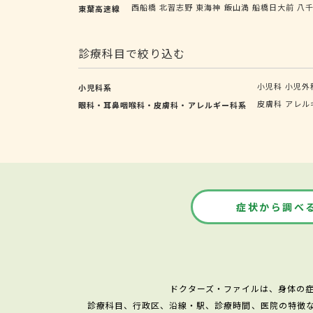
西船橋
北習志野
東海神
飯山満
船橋日大前
八
東葉高速線
診療科目で絞り込む
小児科
小児外
小児科系
皮膚科
アレル
眼科・耳鼻咽喉科・皮膚科・アレルギー科系
症状から調べ
ドクターズ・ファイルは、身体の
診療科目、行政区、沿線・駅、診療時間、医院の特徴