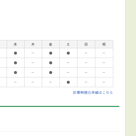
水
木
金
土
日
祝
●
－
●
●
－
－
●
－
●
－
－
－
●
－
●
－
－
－
－
－
－
●
－
－
診療時間の詳細はこちら