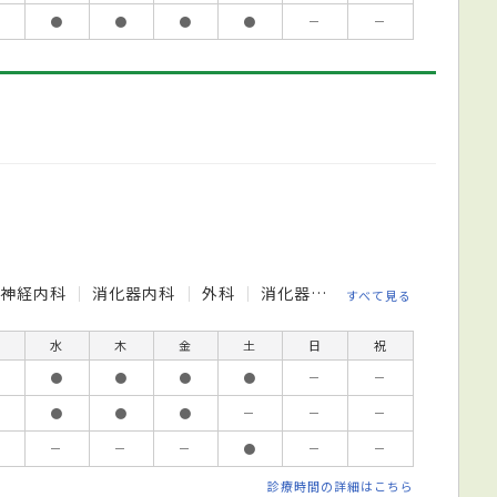
●
●
●
●
－
－
脳神経内科
消化器内科
外科
消化器外科
整形外科
脳
すべて見る
水
木
金
土
日
祝
●
●
●
●
－
－
●
●
●
－
－
－
－
－
－
●
－
－
診療時間の詳細はこちら