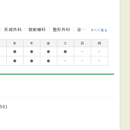
形成外科
放射線科
整形外科
泌尿器科
皮膚科
脳
すべて見る
水
木
金
土
日
祝
●
●
●
●
－
－
●
●
●
－
－
－
501