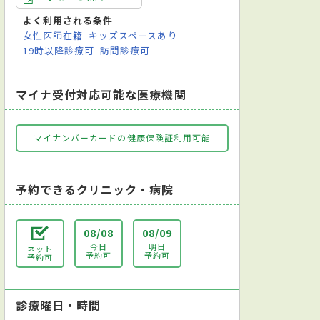
よく利用される条件
女性医師在籍
キッズスペースあり
19時以降診療可
訪問診療可
神経内科
脳神経外科
マイナ受付対応可能な医療機関
マイナンバーカードの健康保険証利用可能
予約できるクリニック・病院
08/08
08/09
今日
明日
ネット
予約可
予約可
予約可
診療曜日・時間