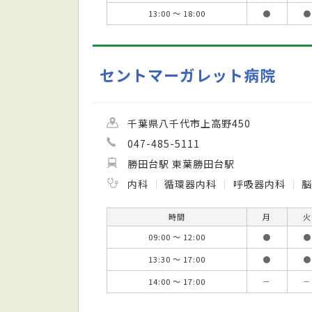
13:00 ～ 18:00
●
●
セントマーガレット病院
千葉県八千代市上高野450
047-485-5111
勝田台駅 東葉勝田台駅
内科
循環器内科
呼吸器内科
時間
月
火
09:00 ～ 12:00
●
●
13:30 ～ 17:00
●
●
14:00 ～ 17:00
－
－