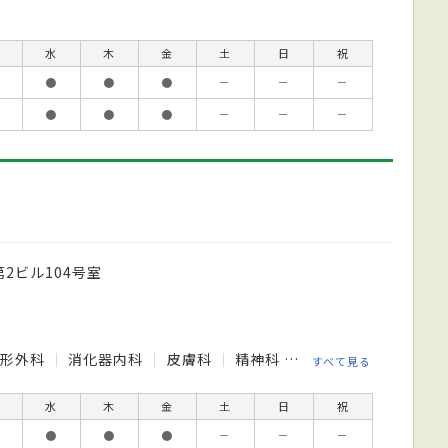
水
木
金
土
日
祝
●
●
●
－
－
－
●
●
●
－
－
－
第2ビル104号室
整形外科
消化器内科
皮膚科
精神科
緩和ケア内科
すべて見る
水
木
金
土
日
祝
●
●
●
－
－
－