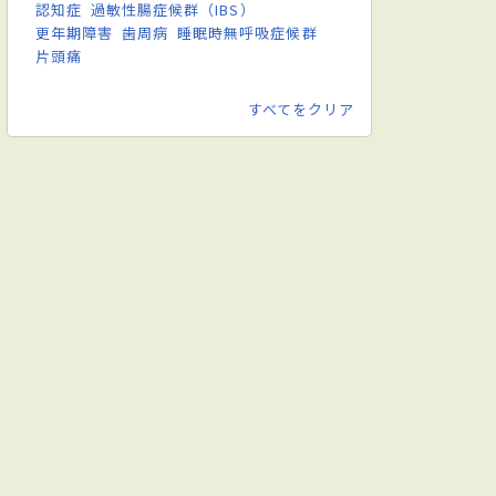
認知症
過敏性腸症候群（IBS）
更年期障害
歯周病
睡眠時無呼吸症候群
片頭痛
すべてをクリア
神経外科
血管外科
形成外科
皮膚科
泌尿器科
婦人科