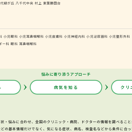
千代緑が丘
八千代中央
村上
東葉勝田台
科
小児眼科
小児耳鼻咽喉科
小児皮膚科
小児神経内科
小児泌尿器科
小児整形外科
ギー科
眼科
耳鼻咽喉科
悩みに寄り添うアプローチ
る
病気を知る
クリ
症状・悩みに合わせ、全国のクリニック・病院、ドクターの情報を調べること
などの基本情報だけでなく、気になる症状、病名、検査名などから条件に合っ