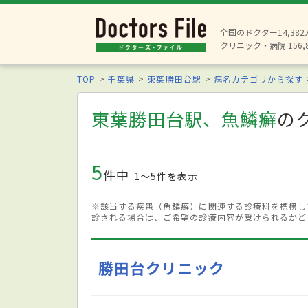
全国のドクター14,38
クリニック・病院 156,
TOP
千葉県
東葉勝田台駅
病名カテゴリから探す
東葉勝田台駅、魚鱗癬
の
5
件中
1〜5件を表示
※該当する疾患（魚鱗癬）に関連する診療科を標榜し
診される場合は、ご希望の診療内容が受けられるかど
勝田台クリニック