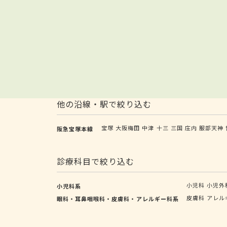
他の沿線・駅で絞り込む
宝塚
大阪梅田
中津
十三
三国
庄内
服部天神
阪急宝塚本線
診療科目で絞り込む
小児科
小児外
小児科系
皮膚科
アレル
眼科・耳鼻咽喉科・皮膚科・アレルギー科系