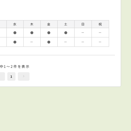
水
木
金
土
日
祝
●
●
●
●
－
－
●
－
●
－
－
－
件中1～2件を表示
1