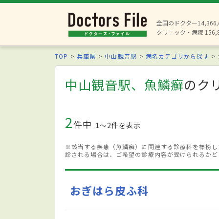
全国のドクター14,36
クリニック・病院 156,
TOP
兵庫県
中山観音駅
病名カテゴリから探す
中山観音駅、魚鱗癬
のク
2
件中
1〜2件を表示
※該当する疾患（魚鱗癬）に関連する診療科を標榜し
診される場合は、ご希望の診療内容が受けられるかど
おぎはら皮ふ科