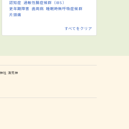
認知症
過敏性腸症候群（IBS）
更年期障害
歯周病
睡眠時無呼吸症候群
片頭痛
すべてをクリア
神社
清荒神