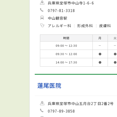
兵庫県宝塚市中山寺1-6-6
0797-81-3318
中山観音駅
アレルギー科
形成外科
皮膚科
時間
月
火
09:00 ～ 12:30
－
－
09:30 ～ 12:00
●
●
14:00 ～ 17:30
●
●
蓮尾医院
兵庫県宝塚市中山五月台2丁目2番2号
0797-89-3858