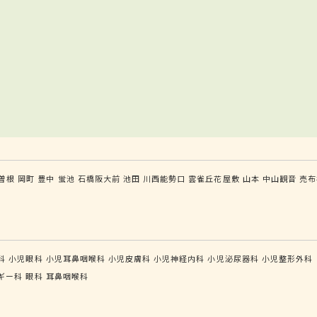
曽根
岡町
豊中
蛍池
石橋阪大前
池田
川西能勢口
雲雀丘花屋敷
山本
中山観音
売布
科
小児眼科
小児耳鼻咽喉科
小児皮膚科
小児神経内科
小児泌尿器科
小児整形外科
ギー科
眼科
耳鼻咽喉科