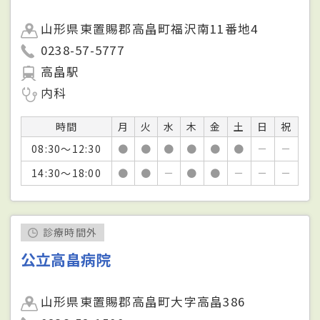
山形県東置賜郡高畠町福沢南11番地4
0238-57-5777
高畠駅
内科
時間
月
火
水
木
金
土
日
祝
08:30～12:30
●
●
●
●
●
●
－
－
14:30～18:00
●
●
－
●
●
－
－
－
診療時間外
公立高畠病院
山形県東置賜郡高畠町大字高畠386