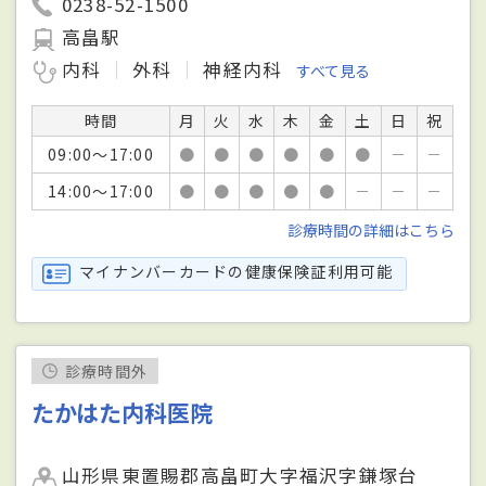
0238-52-1500
高畠駅
内科
外科
神経内科
すべて見る
時間
月
火
水
木
金
土
日
祝
09:00～17:00
●
●
●
●
●
●
－
－
14:00～17:00
●
●
●
●
●
－
－
－
診療時間の詳細はこちら
マイナンバーカードの健康保険証利用可能
診療時間外
たかはた内科医院
山形県東置賜郡高畠町大字福沢字鎌塚台