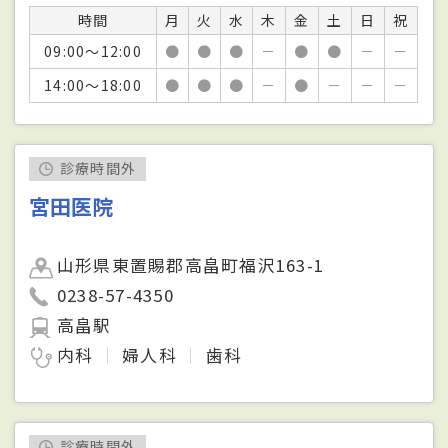
時間
月
火
水
木
金
土
日
祝
09:00～12:00
●
●
●
－
●
●
－
－
14:00～18:00
●
●
●
－
●
－
－
－
診療時間外
宮田医院
山形県東置賜郡高畠町福沢163-1
0238-57-4350
高畠駅
内科
婦人科
歯科
診療時間外