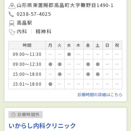
山形県東置賜郡高畠町大字糠野目1490-1
0238-57-4025
高畠駅
内科
精神科
時間
月
火
水
木
金
土
日
祝
09:00～11:30
－
－
●
－
－
－
－
－
09:00～12:30
●
●
－
－
●
●
－
－
15:00～18:00
－
●
－
－
●
●
－
－
15:01～18:00
●
－
－
－
－
－
－
－
診療時間の詳細はこちら
診療時間外
いからし内科クリニック