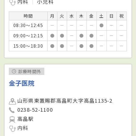
内科
小児科
時間
月
火
水
木
金
土
日
祝
08:30～12:45
－
－
－
－
－
●
－
－
09:00～12:15
●
●
－
●
●
－
－
－
15:00～18:30
●
●
－
●
●
－
－
－
診療時間外
金子医院
山形県東置賜郡高畠町大字高畠1135-2
0238-52-1100
高畠駅
内科