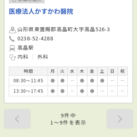
医療法人かすかわ醫院
山形県東置賜郡高畠町大字高畠526-3
0238-52-4288
高畠駅
内科
外科
時間
月
火
水
木
金
土
日
祝
08:30～11:45
●
●
－
●
●
●
－
－
13:30～17:45
●
●
－
●
●
－
－
－
9件中
1〜9件を表示