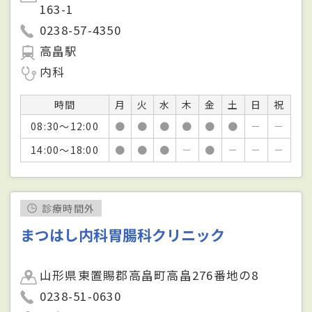
163-1
0238-57-4350
高畠駅
内科
時間
月
火
水
木
金
土
日
祝
08:30～12:00
●
●
●
●
●
●
－
－
14:00～18:00
●
●
●
－
●
－
－
－
診療時間外
まつはし内科胃腸科クリニック
山形県東置賜郡高畠町高畠276番地の8
0238-51-0630