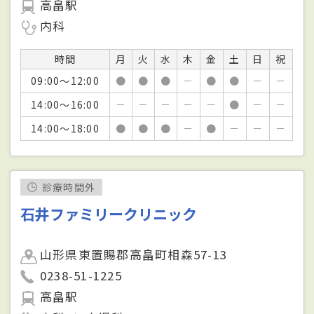
高畠駅
内科
時間
月
火
水
木
金
土
日
祝
09:00～12:00
●
●
●
－
●
●
－
－
14:00～16:00
－
－
－
－
－
●
－
－
14:00～18:00
●
●
●
－
●
－
－
－
診療時間外
石井ファミリークリニック
山形県東置賜郡高畠町相森57-13
0238-51-1225
高畠駅