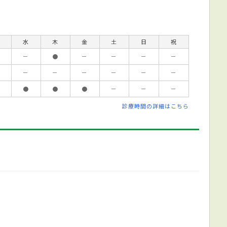
水
木
金
土
日
祝
－
●
－
－
－
－
－
－
－
－
－
－
●
●
●
－
－
－
診療時間の詳細はこちら