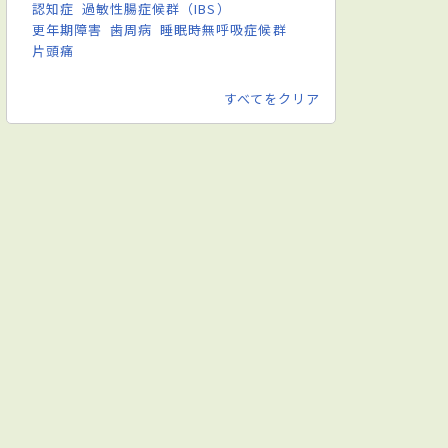
認知症
過敏性腸症候群（IBS）
更年期障害
歯周病
睡眠時無呼吸症候群
片頭痛
すべてをクリア