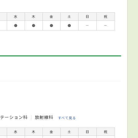
水
木
金
土
日
祝
●
●
●
●
－
－
リテーション科
放射線科
すべて見る
水
木
金
土
日
祝