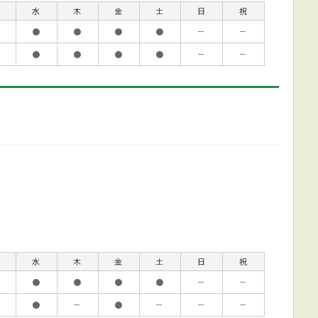
水
木
金
土
日
祝
●
●
●
●
－
－
●
●
●
●
－
－
水
木
金
土
日
祝
●
●
●
●
－
－
●
－
●
－
－
－