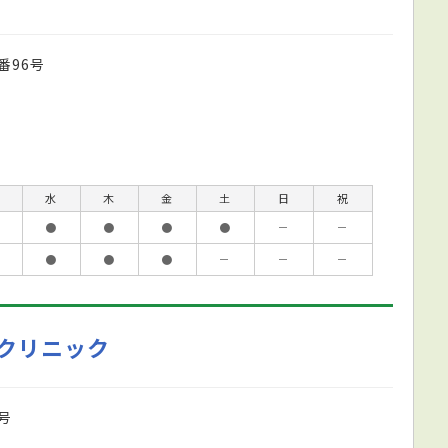
番96号
水
木
金
土
日
祝
●
●
●
●
－
－
●
●
●
－
－
－
クリニック
号