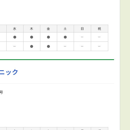
水
木
金
土
日
祝
●
●
●
●
－
－
－
●
●
－
－
－
ニック
号