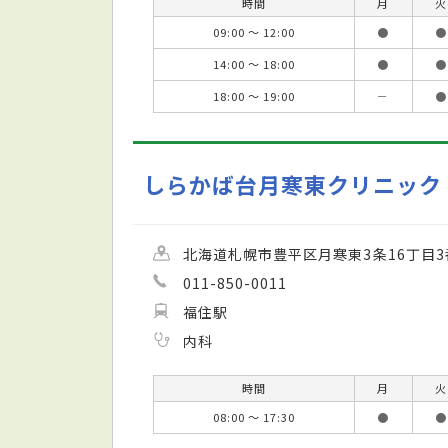
時間
月
火
09:00 ～ 12:00
●
●
14:00 ～ 18:00
●
●
18:00 ～ 19:00
－
●
しらかば台月寒東クリニック
北海道札幌市豊平区月寒東3条16丁目3
011-850-0011
福住駅
内科
時間
月
火
08:00 ～ 17:30
●
●