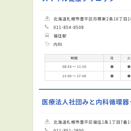
北海道札幌市豊平区月寒東2条16丁目1
011-854-8508
福住駅
内科
時間
月
火
08:30 ～ 11:30
●
●
13:00 ～ 17:00
●
●
医療法人社団みと内科循環器
北海道札幌市豊平区福住1条1丁目7番1
011-851-2800