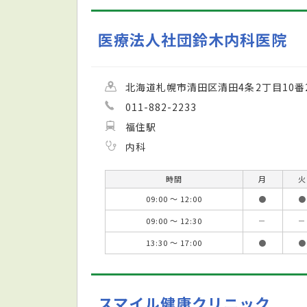
医療法人社団鈴木内科医院
北海道札幌市清田区清田4条2丁目10番
011-882-2233
福住駅
内科
時間
月
火
09:00 ～ 12:00
●
●
09:00 ～ 12:30
－
－
13:30 ～ 17:00
●
●
スマイル健康クリニック