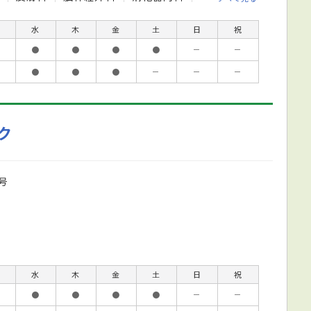
水
木
金
土
日
祝
●
●
●
●
－
－
●
●
●
－
－
－
ク
号
水
木
金
土
日
祝
●
●
●
●
－
－