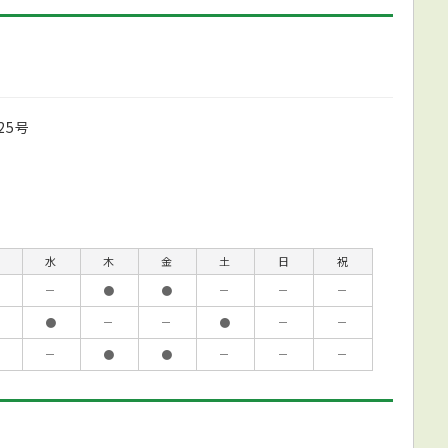
25号
水
木
金
土
日
祝
－
●
●
－
－
－
●
－
－
●
－
－
－
●
●
－
－
－