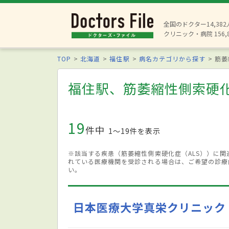
全国のドクター14,38
クリニック・病院 156,
TOP
北海道
福住駅
病名カテゴリから探す
筋萎
福住駅、筋萎縮性側索硬化
19
件中
1〜19件を表示
※該当する疾患（筋萎縮性側索硬化症（ALS））に
れている医療機関を受診される場合は、ご希望の診療
い。
日本医療大学真栄クリニック