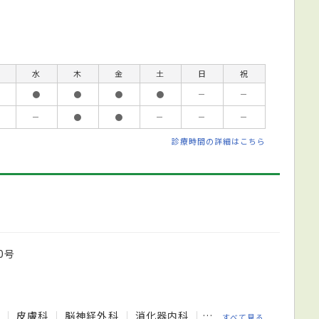
水
木
金
土
日
祝
●
●
●
●
－
－
－
●
●
－
－
－
診療時間の詳細はこちら
0号
科
皮膚科
脳神経外科
消化器内科
肝臓内科
リハビリテ
すべて見る