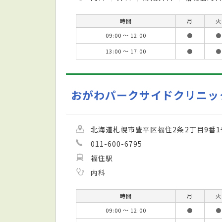
時間
月
火
09:00 ～ 12:00
●
●
13:00 ～ 17:00
●
●
おがわパークサイドクリニッ
北海道札幌市豊平区福住2条2丁目9番1
011-600-6795
福住駅
内科
時間
月
火
09:00 ～ 12:00
●
●