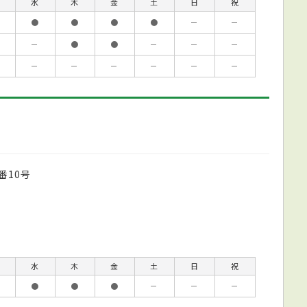
水
木
金
土
日
祝
●
●
●
●
－
－
－
●
●
－
－
－
－
－
－
－
－
－
番10号
水
木
金
土
日
祝
●
●
●
－
－
－