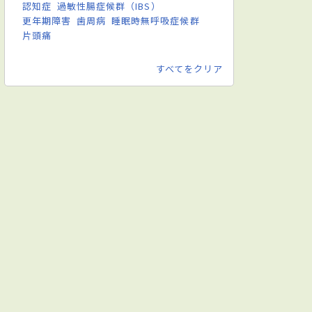
認知症
過敏性腸症候群（IBS）
更年期障害
歯周病
睡眠時無呼吸症候群
片頭痛
すべてをクリア