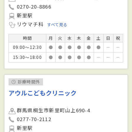
0270-20-8866
新里駅
リウマチ科
すべて見る
時間
月
火
水
木
金
土
日
祝
09:00～12:30
●
●
●
●
●
●
－
－
15:30～18:00
●
●
●
●
●
－
－
－
診療時間外
アウルこどもクリニック
群馬県桐生市新里町山上690-4
0277-70-2112
新里駅