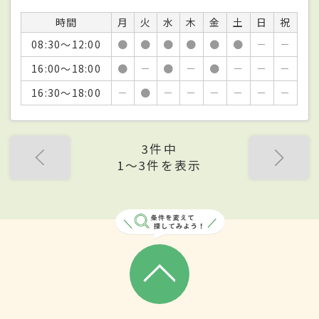
時間
月
火
水
木
金
土
日
祝
08:30～12:00
●
●
●
●
●
●
－
－
16:00～18:00
●
－
●
－
●
－
－
－
16:30～18:00
－
●
－
－
－
－
－
－
3件中
1〜3件を表示