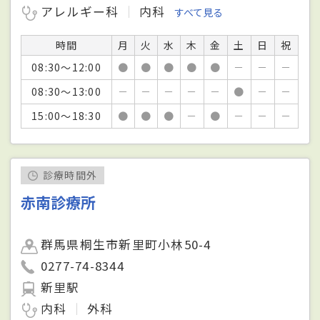
アレルギー科
内科
すべて見る
時間
月
火
水
木
金
土
日
祝
08:30～12:00
●
●
●
●
●
－
－
－
08:30～13:00
－
－
－
－
－
●
－
－
15:00～18:30
●
●
●
－
●
－
－
－
診療時間外
赤南診療所
群馬県桐生市新里町小林50-4
0277-74-8344
新里駅
内科
外科