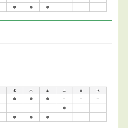
●
●
●
－
－
－
水
木
金
土
日
祝
●
●
●
－
－
－
－
－
－
●
－
－
●
●
●
－
－
－