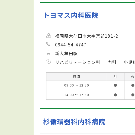
トヨマス内科医院
福岡県大牟田市大字宮部181-2
0944-54-4747
新大牟田駅
リハビリテーション科
内科
小児
時間
月
火
09:00 ～ 12:30
●
●
14:00 ～ 17:30
●
●
杉循環器科内科病院