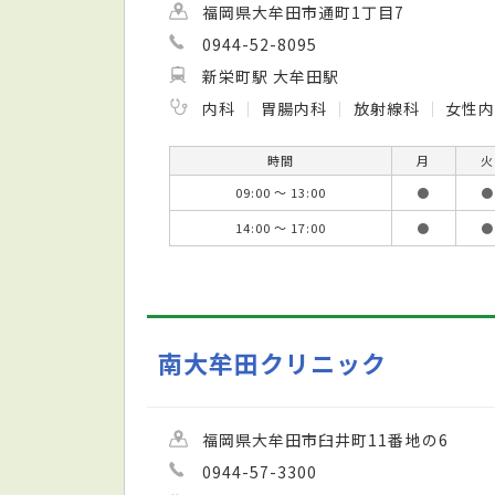
福岡県大牟田市通町1丁目7
0944-52-8095
新栄町駅 大牟田駅
内科
胃腸内科
放射線科
女性
時間
月
火
09:00 ～ 13:00
●
●
14:00 ～ 17:00
●
●
南大牟田クリニック
福岡県大牟田市臼井町11番地の6
0944-57-3300