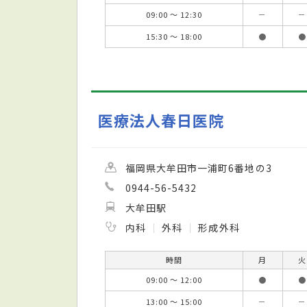
09:00 ～ 12:30
－
－
15:30 ～ 18:00
●
●
医療法人春日医院
福岡県大牟田市一浦町6番地の3
0944-56-5432
大牟田駅
内科
外科
形成外科
時間
月
火
09:00 ～ 12:00
●
●
13:00 ～ 15:00
－
－