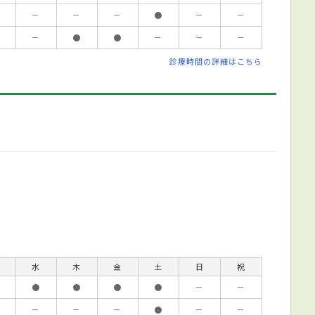
－
－
－
●
－
－
－
●
●
－
－
－
診療時間の詳細はこちら
水
木
金
土
日
祝
●
●
●
●
－
－
－
－
－
●
－
－