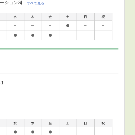
ーション科
すべて見る
水
木
金
土
日
祝
－
－
－
●
－
－
●
●
●
－
－
－
1
水
木
金
土
日
祝
●
●
●
－
－
－