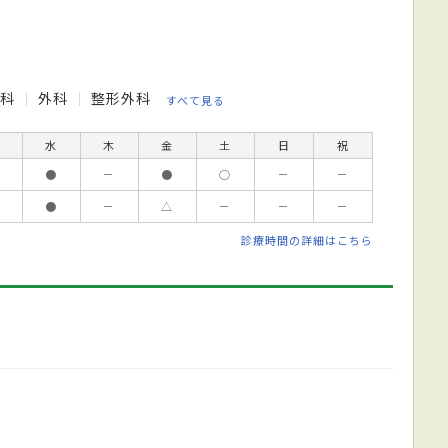
内科
外科
整形外科
すべて見る
水
木
金
土
日
祝
●
－
●
○
－
－
●
－
△
－
－
－
診療時間の詳細はこちら