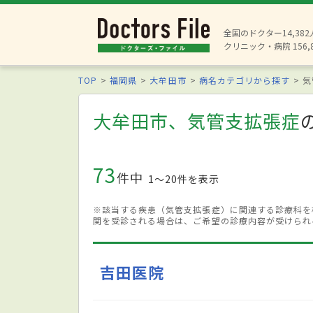
全国のドクター14,38
クリニック・病院 156,
TOP
福岡県
大牟田市
病名カテゴリから探す
気
大牟田市、気管支拡張症
73
件中
1〜20件を表示
※該当する疾患（気管支拡張症）に関連する診療科を
関を受診される場合は、ご希望の診療内容が受けられ
吉田医院