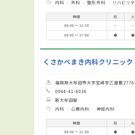
内科
外科
整形外科
リハビリテ
時間
月
火
09:00 ～ 12:30
－
－
09:00 ～ 17:00
●
●
くさかべまき内科クリニック
福岡県大牟田市大字宮崎字乙屋敷2776-
0944-41-6036
新大牟田駅
内科
心療内科
神経内科
時間
月
火
09:00 ～ 12:00
●
●