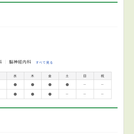
科
脳神経内科
すべて見る
水
木
金
土
日
祝
●
●
●
●
－
－
●
●
●
－
－
－