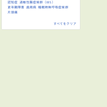
認知症
過敏性腸症候群（IBS）
更年期障害
歯周病
睡眠時無呼吸症候群
片頭痛
すべてをクリア