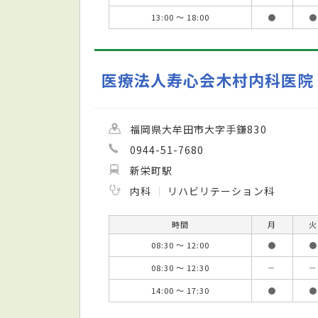
13:00 ～ 18:00
●
●
医療法人寿心会木村内科医院
福岡県大牟田市大字手鎌830
0944-51-7680
新栄町駅
内科
リハビリテーション科
時間
月
火
08:30 ～ 12:00
●
●
08:30 ～ 12:30
－
－
14:00 ～ 17:30
●
●