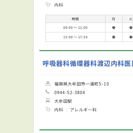
内科
時間
月
火
09:00 ～ 12:00
●
●
13:00 ～ 17:30
●
●
呼吸器科循環器科渡辺内科医
福岡県大牟田市一浦町5-10
0944-52-3804
大牟田駅
内科
アレルギー科