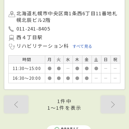
北海道札幌市中央区南1条西6丁目11番地札
幌北辰ビル2階
011-241-8405
西４丁目駅
リハビリテーション科
すべて見る
時間
月
火
水
木
金
土
日
祝
11:30～15:00
●
●
－
●
●
●
－
－
16:30～20:00
●
●
●
●
●
－
－
－
1件中
1〜1件を表示