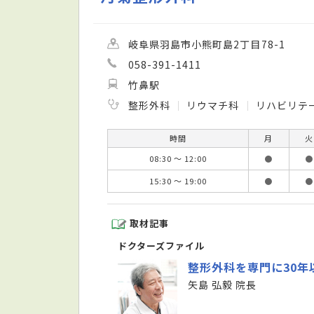
岐阜県羽島市小熊町島2丁目78-1
058-391-1411
竹鼻駅
整形外科
リウマチ科
リハビリテ
時間
月
火
08:30 ～ 12:00
●
●
15:30 ～ 19:00
●
●
取材記事
ドクターズファイル
整形外科を専門に30
矢島 弘毅 院長