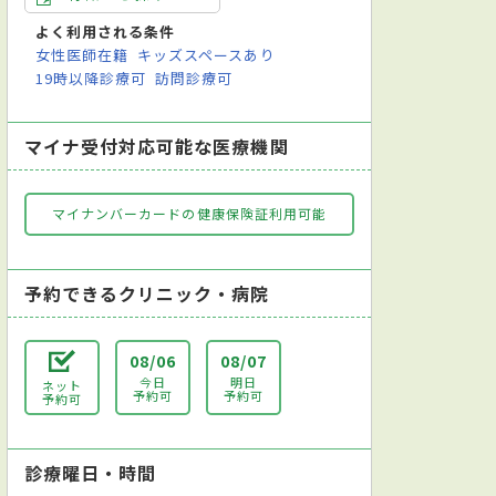
よく利用される条件
女性医師在籍
キッズスペースあり
19時以降診療可
訪問診療可
マイナ受付対応可能な医療機関
マイナンバーカードの健康保険証利用可能
神科
小児科
外科
消化器外科
整形外科
脳神経外科
予約できるクリニック・病院
08/06
08/07
今日
明日
ネット
予約可
予約可
予約可
診療曜日・時間