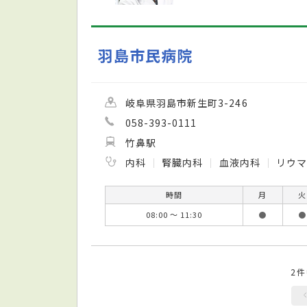
羽島市民病院
岐阜県羽島市新生町3-246
058-393-0111
竹鼻駅
内科
腎臓内科
血液内科
リウ
時間
月
火
08:00 ～ 11:30
●
●
2