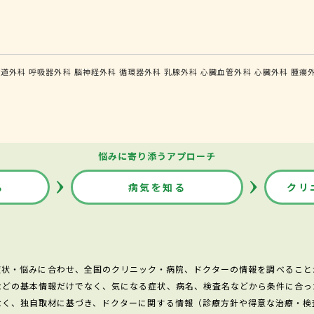
食道外科
呼吸器外科
脳神経外科
循環器外科
乳腺外科
心臓血管外科
心臓外科
腫瘍
悩みに寄り添うアプローチ
る
病気を知る
クリ
症状・悩みに合わせ、全国のクリニック・病院、ドクターの情報を調べること
などの基本情報だけでなく、気になる症状、病名、検査名などから条件に合っ
なく、独自取材に基づき、ドクターに関する情報（診療方針や得意な治療・検