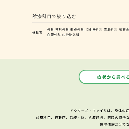
診療科目で絞り込む
外科
整形外科
形成外科
消化器外科
胃腸外科
気管
外科系
血管外科
内分泌外科
症状から調べ
ドクターズ・ファイルは、身体の
診療科目、行政区、沿線・駅、診療時間、医院の特徴
医院情報だけで