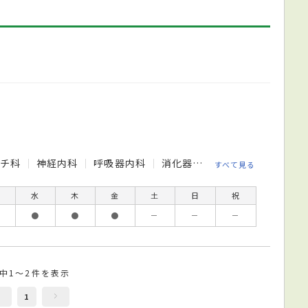
マチ科
神経内科
呼吸器内科
消化器内科
循環器内科
精
すべて見る
水
木
金
土
日
祝
●
●
●
－
－
－
件中1～2件を表示
1