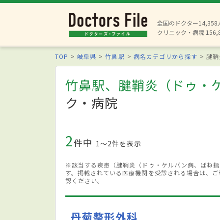
全国のドクター14,35
クリニック・病院 156,
TOP
岐阜県
竹鼻駅
病名カテゴリから探す
腱鞘
竹鼻駅、腱鞘炎（ドゥ・
ク・病院
2
件中
1〜2件を表示
※該当する疾患（腱鞘炎（ドゥ・ケルバン病、ばね指
す。掲載されている医療機関を受診される場合は、ご
認ください。
丹菊整形外科