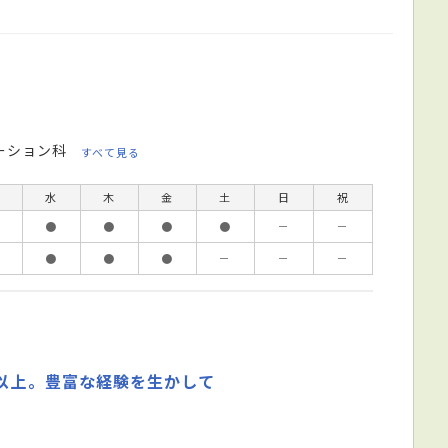
ーション科
すべて見る
水
木
金
土
日
祝
●
●
●
●
－
－
●
●
●
－
－
－
年以上。豊富な経験を生かして