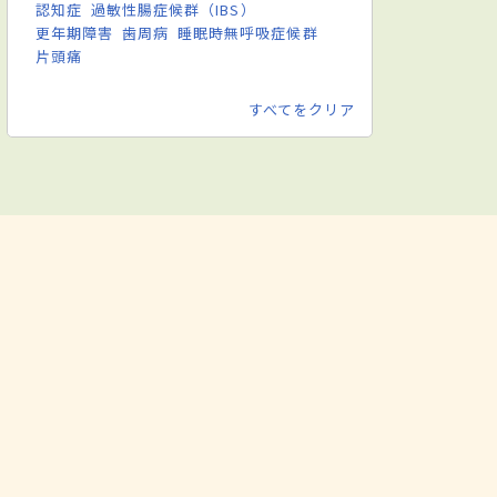
認知症
過敏性腸症候群（IBS）
更年期障害
歯周病
睡眠時無呼吸症候群
片頭痛
すべてをクリア