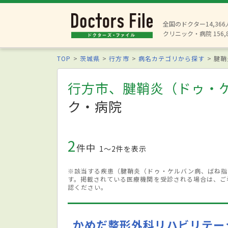
全国のドクター14,36
クリニック・病院 156,
TOP
茨城県
行方市
病名カテゴリから探す
腱鞘
行方市、腱鞘炎（ドゥ・
ク・病院
2
件中
1〜2件を表示
※該当する疾患（腱鞘炎（ドゥ・ケルバン病、ばね指
す。掲載されている医療機関を受診される場合は、ご
認ください。
かめだ整形外科リハビリテー