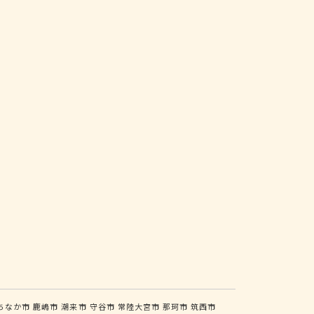
ちなか市
鹿嶋市
潮来市
守谷市
常陸大宮市
那珂市
筑西市