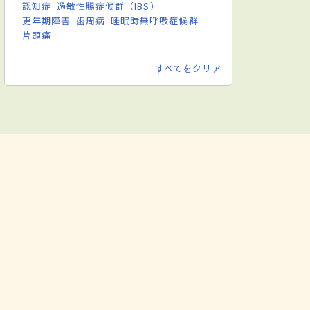
認知症
過敏性腸症候群（IBS）
更年期障害
歯周病
睡眠時無呼吸症候群
片頭痛
すべてをクリア