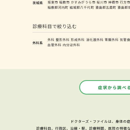
坂東市
稲敷市
かすみがうら市
桜川市
神栖市
行方
茨城県
稲敷郡河内町
結城郡八千代町
猿島郡五霞町
猿島郡
診療科目で絞り込む
外科
整形外科
形成外科
消化器外科
胃腸外科
気管
外科系
血管外科
内分泌外科
症状から調べ
ドクターズ・ファイルは、身体の
診療科目、行政区、沿線・駅、診療時間、医院の特徴