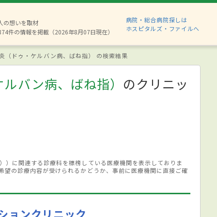
病院・総合病院探しは
6人の想いを取材
ホスピタルズ・ファイルへ
874件の情報を掲載（2026年8月07日現在）
炎（ドゥ・ケルバン病、ばね指） の検索結果
ケルバン病、ばね指）
のクリニッ
））に関連する診療科を標榜している医療機関を表示しておりま
希望の診療内容が受けられるかどうか、事前に医療機関に直接ご確
ションクリニック