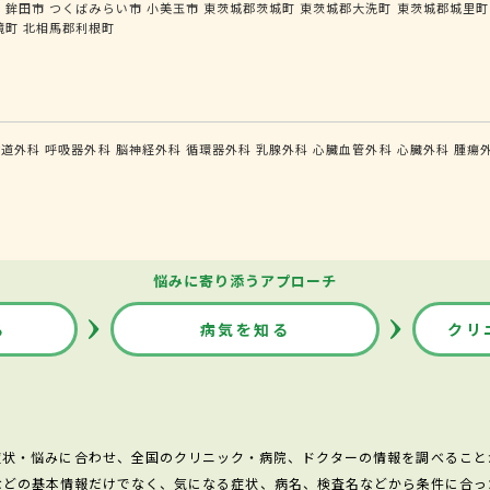
市
鉾田市
つくばみらい市
小美玉市
東茨城郡茨城町
東茨城郡大洗町
東茨城郡城里町
境町
北相馬郡利根町
食道外科
呼吸器外科
脳神経外科
循環器外科
乳腺外科
心臓血管外科
心臓外科
腫瘍
悩みに寄り添うアプローチ
る
病気を知る
クリ
症状・悩みに合わせ、全国のクリニック・病院、ドクターの情報を調べること
などの基本情報だけでなく、気になる症状、病名、検査名などから条件に合っ