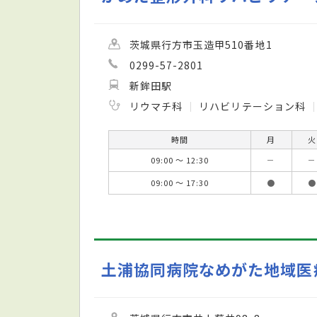
茨城県行方市玉造甲510番地1
0299-57-2801
新鉾田駅
リウマチ科
リハビリテーション科
時間
月
火
09:00 ～ 12:30
－
－
09:00 ～ 17:30
●
●
土浦協同病院なめがた地域医