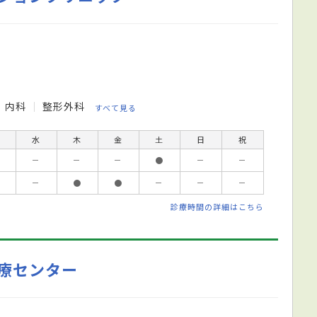
内科
整形外科
すべて見る
水
木
金
土
日
祝
－
－
－
●
－
－
－
●
●
－
－
－
診療時間の詳細はこちら
療センター