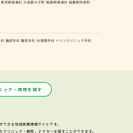
那珂郡東海村
久慈郡大子町
稲敷郡美浦村
稲敷郡阿見町
外科
胸部外科
腹部外科
内視鏡外科
ペインクリニック外科
ニック・病院を探す
ができる地域医療情報サイトです。
たクリニック・病院、ドクターを探すことができます。