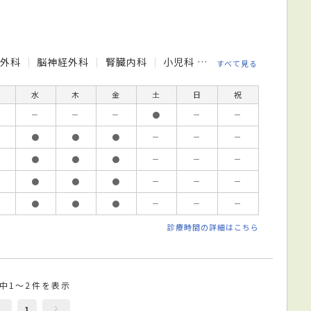
外科
脳神経外科
腎臓内科
小児科
整形外科
皮膚科
すべて見る
水
木
金
土
日
祝
－
－
－
●
－
－
●
●
●
－
－
－
●
●
●
－
－
－
●
●
●
－
－
－
●
●
●
－
－
－
診療時間の詳細はこちら
件中1～2件を表示
1