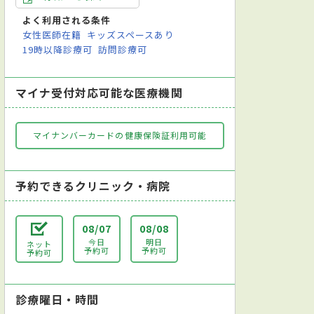
よく利用される条件
女性医師在籍
キッズスペースあり
19時以降診療可
訪問診療可
泌尿器科
婦人科
眼科
耳鼻咽喉科
リハビリテーショ
マイナ受付対応可能な医療機関
マイナンバーカードの健康保険証利用可能
予約できるクリニック・病院
08/07
08/08
今日
明日
ネット
予約可
予約可
予約可
診療曜日・時間