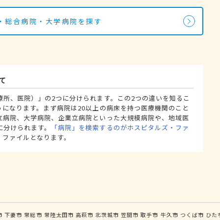
・総合病院・大学病院を探す
て
療所、医院）」の2つに分けられます。この2つの違いを知るこ
うになります。まず病院は20以上の病床を持つ医療機関のこと
立病院、大学病院、企業立病院といった大規模病院や、地域医
に分けられます。
「病院」を検索するのがホスピタルズ・ファ
・ファイルとなります。
市
下妻市
常総市
常陸太田市
高萩市
北茨城市
笠間市
取手市
牛久市
つくば市
ひた