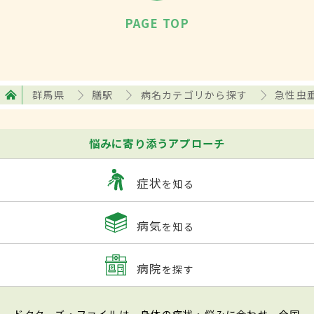
PAGE TOP
群馬県
膳駅
病名カテゴリから探す
急性虫
悩みに寄り添うアプローチ
症状
を知る
病気
を知る
病院
を探す
ドクターズ・ファイルは、身体の症状・悩みに合わせ、全国