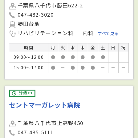
千葉県八千代市勝田622-2
047-482-3020
勝田台駅
リハビリテーション科
内科
すべて見る
時間
月
火
水
木
金
土
日
祝
09:00～12:00
●
●
●
●
●
●
－
－
15:00～17:00
●
－
●
●
●
－
－
－
診療中
セントマーガレット病院
千葉県八千代市上高野450
047-485-5111