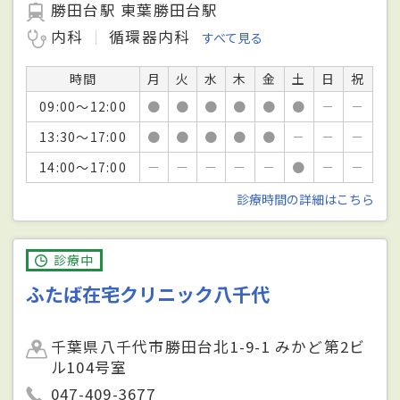
勝田台駅 東葉勝田台駅
内科
循環器内科
すべて見る
時間
月
火
水
木
金
土
日
祝
09:00～12:00
●
●
●
●
●
●
－
－
13:30～17:00
●
●
●
●
●
－
－
－
14:00～17:00
－
－
－
－
－
●
－
－
診療時間の詳細はこちら
診療中
ふたば在宅クリニック八千代
千葉県八千代市勝田台北1-9-1 みかど第2ビ
ル104号室
047-409-3677