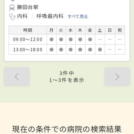
勝田台駅
内科
呼吸器内科
すべて見る
時間
月
火
水
木
金
土
日
祝
09:00～12:00
●
●
●
●
●
－
－
－
13:00～18:00
●
●
●
●
●
●
－
－
3件中
1〜3件を表示
現在の条件での病院の検索結果