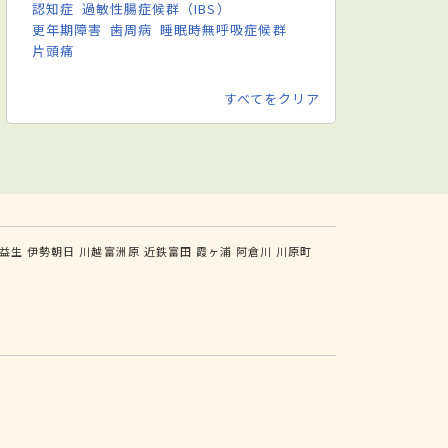
認知症
過敏性腸症候群（IBS）
更年期障害
歯周病
睡眠時無呼吸症候群
片頭痛
すべてをクリア
益生
伊勢朝日
川越富洲原
近鉄富田
霞ヶ浦
阿倉川
川原町