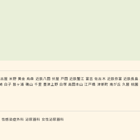
名古屋
米野
黄金
烏森
近鉄八田
伏屋
戸田
近鉄蟹江
富吉
佐古木
近鉄弥富
近鉄長島
崎
白子
鼓ヶ浦
磯山
千里
豊津上野
白塚
高田本山
江戸橋
津新町
南が丘
久居
桃園
科
性感染症外科
泌尿器科
女性泌尿器科