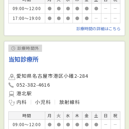
09:00～12:00
●
●
●
●
●
●
－
－
17:00～19:00
●
●
●
●
●
－
－
－
診療時間の詳細はこちら
診療時間外
当知診療所
愛知県名古屋市港区小碓2-284
052-382-4616
港北駅
内科
小児科
放射線科
時間
月
火
水
木
金
土
日
祝
09:00～12:00
●
●
●
●
●
●
－
－