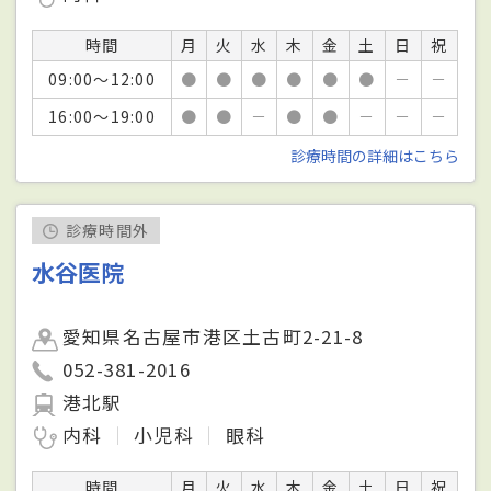
時間
月
火
水
木
金
土
日
祝
09:00～12:00
●
●
●
●
●
●
－
－
16:00～19:00
●
●
－
●
●
－
－
－
診療時間の詳細はこちら
診療時間外
水谷医院
愛知県名古屋市港区土古町2-21-8
052-381-2016
港北駅
内科
小児科
眼科
時間
月
火
水
木
金
土
日
祝