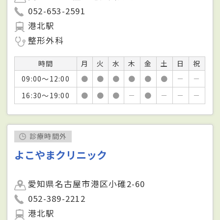
052-653-2591
港北駅
整形外科
時間
月
火
水
木
金
土
日
祝
09:00～12:00
●
●
●
●
●
●
－
－
16:30～19:00
●
●
●
－
●
－
－
－
診療時間外
よこやまクリニック
愛知県名古屋市港区小碓2-60
052-389-2212
港北駅