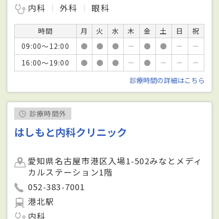
内科
外科
眼科
時間
月
火
水
木
金
土
日
祝
09:00～12:00
●
●
●
－
●
●
－
－
16:00～19:00
●
●
●
－
●
－
－
－
診療時間の詳細はこちら
診療時間外
はしもと内科クリニック
愛知県名古屋市港区入場1-502みなとメディ
カルステーション1階
052-383-7001
港北駅
内科