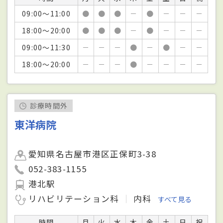
09:00～11:00
●
●
●
－
●
－
－
－
18:00～20:00
●
●
●
－
●
－
－
－
09:00～11:30
－
－
－
●
－
●
－
－
18:00～20:00
－
－
－
●
－
－
－
－
診療時間外
東洋病院
愛知県名古屋市港区正保町3-38
052-383-1155
港北駅
リハビリテーション科
内科
すべて見る
時間
月
火
水
木
金
土
日
祝