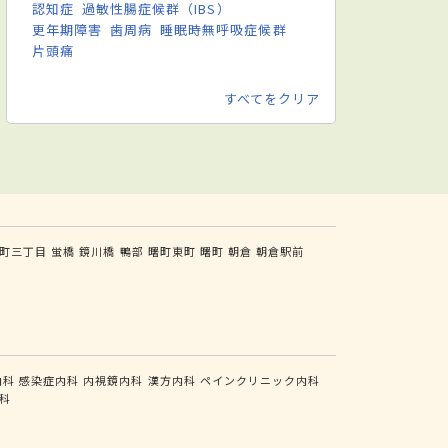
認知症
過敏性腸症候群（IBS）
更年期障害
歯周病
睡眠時無呼吸症候群
片頭痛
すべてをクリア
町三丁目
蛍橋
鏡川橋
鴨部
曙町東町
曙町
朝倉
朝倉駅前
内科
感染症内科
内視鏡内科
漢方内科
ペインクリニック内科
科