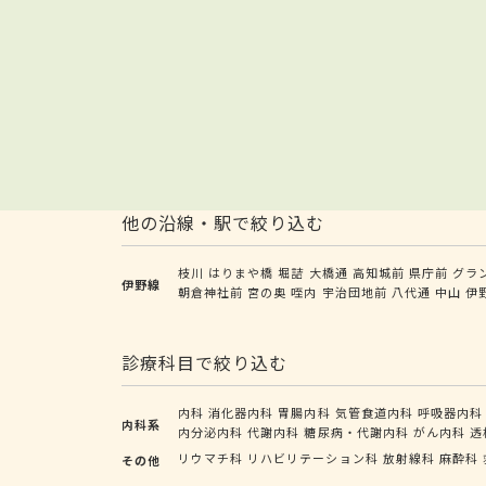
他の沿線・駅で絞り込む
枝川
はりまや橋
堀詰
大橋通
高知城前
県庁前
グラ
伊野線
朝倉神社前
宮の奥
咥内
宇治団地前
八代通
中山
伊
診療科目で絞り込む
内科
消化器内科
胃腸内科
気管食道内科
呼吸器内科
内科系
内分泌内科
代謝内科
糖尿病・代謝内科
がん内科
透
リウマチ科
リハビリテーション科
放射線科
麻酔科
その他