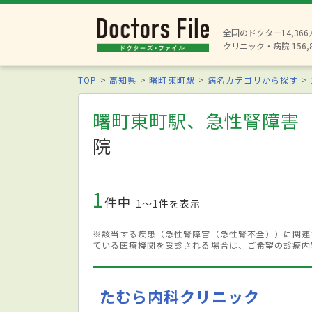
全国のドクター14,36
クリニック・病院 156,
TOP
高知県
曙町東町駅
病名カテゴリから探す
曙町東町駅、急性腎障害
院
1
件中
1〜1件を表示
※該当する疾患（急性腎障害（急性腎不全））に関連
ている医療機関を受診される場合は、ご希望の診療内
たむら内科クリニック