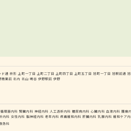
ンド通
枡形
上町一丁目
上町二丁目
上町四丁目
上町五丁目
旭町一丁目
旭駅前通
旭
野商業前
北内
北山
鳴谷
伊野駅前
伊野
循環器内科
腎臓内科
神経内科
人工透析内科
糖尿病内科
心臓内科
血液内科
腫瘍
析内科
女性内科
脳神経内科
老年内科
疼痛緩和内科
肝臓内科
乳腺内科
緩和ケア内
救急科