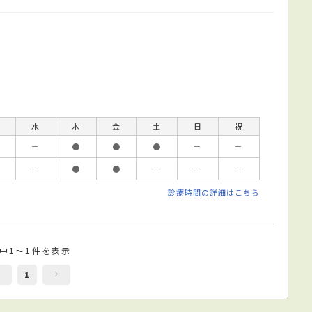
水
木
金
土
日
祝
－
●
●
●
－
－
－
●
●
－
－
－
診療時間の詳細はこちら
件中1～1件を表示
1