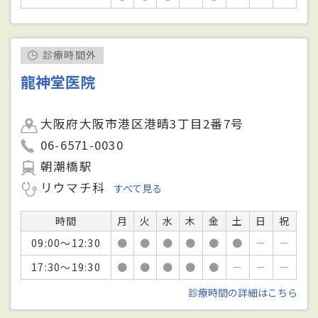
診療時間外
龍神堂医院
大阪府大阪市港区港晴3丁目2番7号
06-6571-0030
朝潮橋駅
リウマチ科
すべて見る
時間
月
火
水
木
金
土
日
祝
09:00～12:30
●
●
●
●
●
●
－
－
17:30～19:30
●
●
●
●
●
－
－
－
診療時間の詳細はこちら