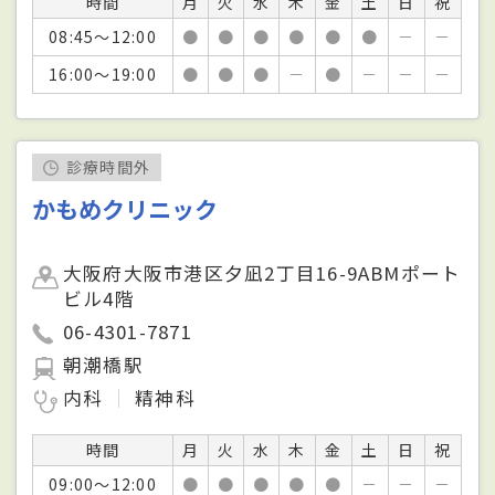
時間
月
火
水
木
金
土
日
祝
08:45～12:00
●
●
●
●
●
●
－
－
16:00～19:00
●
●
●
－
●
－
－
－
診療時間外
かもめクリニック
大阪府大阪市港区夕凪2丁目16-9ABMポート
ビル4階
06-4301-7871
朝潮橋駅
内科
精神科
時間
月
火
水
木
金
土
日
祝
09:00～12:00
●
●
●
●
●
－
－
－