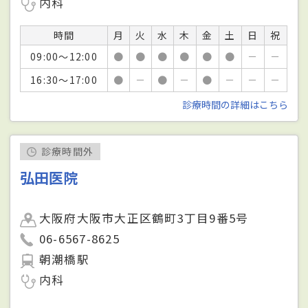
内科
時間
月
火
水
木
金
土
日
祝
09:00～12:00
●
●
●
●
●
●
－
－
16:30～17:00
●
－
●
－
●
－
－
－
診療時間の詳細はこちら
診療時間外
弘田医院
大阪府大阪市大正区鶴町3丁目9番5号
06-6567-8625
朝潮橋駅
内科