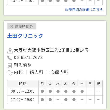
13:00～17:00
●
●
●
●
●
－
－
－
診療時間の詳細はこちら
診療時間外
土田クリニック
大阪府大阪市港区三先2丁目12番14号
06-6571-2678
朝潮橋駅
内科
婦人科
心療内科
時間
月
火
水
木
金
土
日
祝
09:00～12:00
●
●
●
●
●
●
－
－
17:00～19:00
●
●
－
●
●
－
－
－