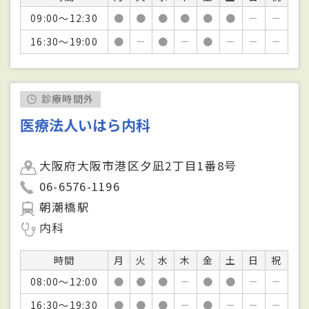
09:00～12:30
●
●
●
●
●
●
－
－
16:30～19:00
●
－
●
－
●
－
－
－
診療時間外
医療法人いはら内科
大阪府大阪市港区夕凪2丁目1番8号
06-6576-1196
朝潮橋駅
内科
時間
月
火
水
木
金
土
日
祝
08:00～12:00
●
●
●
－
●
●
－
－
16:30～19:30
●
●
●
－
●
－
－
－