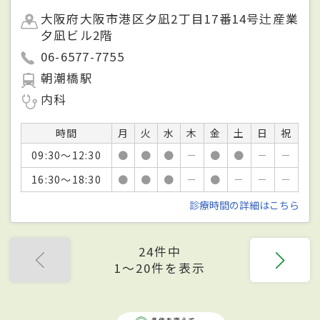
大阪府大阪市港区夕凪2丁目17番14号辻産業
夕凪ビル2階
06-6577-7755
朝潮橋駅
内科
時間
月
火
水
木
金
土
日
祝
09:30～12:30
●
●
●
－
●
●
－
－
16:30～18:30
●
●
●
－
●
－
－
－
診療時間の詳細はこちら
24件中
1〜20件を表示