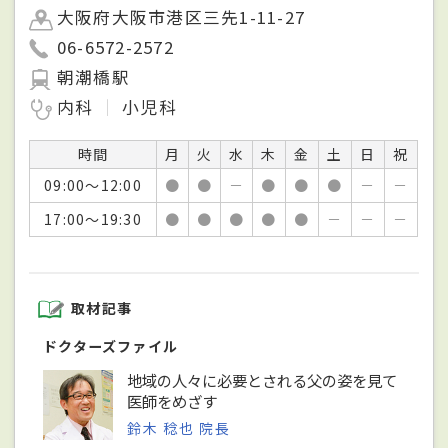
大阪府大阪市港区三先1-11-27
06-6572-2572
朝潮橋駅
内科
小児科
時間
月
火
水
木
金
土
日
祝
09:00～12:00
●
●
－
●
●
●
－
－
17:00～19:30
●
●
●
●
●
－
－
－
取材記事
ドクターズファイル
地域の人々に必要とされる父の姿を見て
医師をめざす
鈴木 稔也 院長