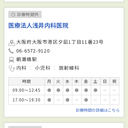
診療時間外
医療法人浅井内科医院
大阪府大阪市港区夕凪1丁目11番23号
06-6572-9120
朝潮橋駅
内科
小児科
放射線科
時間
月
火
水
木
金
土
日
祝
09:00～12:45
●
●
●
●
●
●
－
－
17:00～19:30
●
－
●
－
●
－
－
－
診療時間の詳細はこちら