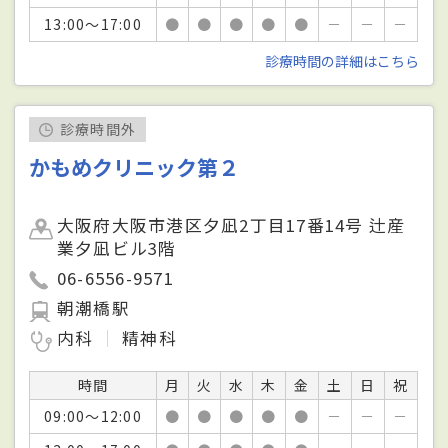
13:00～17:00
●
●
●
●
●
－
－
－
診療時間の詳細はこちら
診療時間外
かもめクリニック第２
大阪府大阪市港区夕凪2丁目17番14号 辻産
業夕凪ビル3階
06-6556-9571
朝潮橋駅
内科
精神科
時間
月
火
水
木
金
土
日
祝
09:00～12:00
●
●
●
●
●
－
－
－