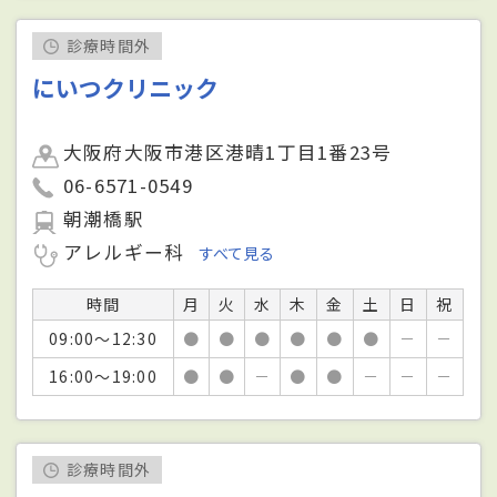
診療時間外
にいつクリニック
大阪府大阪市港区港晴1丁目1番23号
06-6571-0549
朝潮橋駅
アレルギー科
すべて見る
時間
月
火
水
木
金
土
日
祝
09:00～12:30
●
●
●
●
●
●
－
－
16:00～19:00
●
●
－
●
●
－
－
－
診療時間外