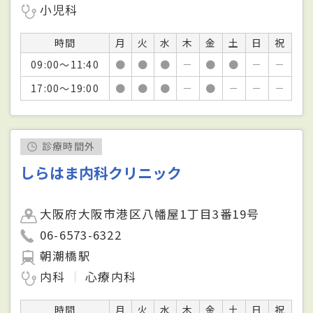
小児科
時間
月
火
水
木
金
土
日
祝
09:00～11:40
●
●
●
－
●
●
－
－
17:00～19:00
●
●
●
－
●
－
－
－
診療時間外
しらはま内科クリニック
大阪府大阪市港区八幡屋1丁目3番19号
06-6573-6322
朝潮橋駅
内科
心療内科
時間
月
火
水
木
金
土
日
祝