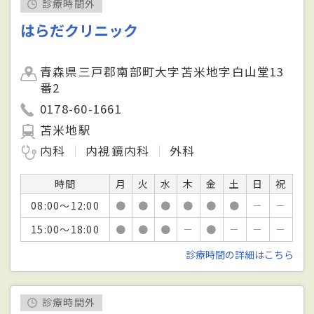
診療時間外
はらだクリニック
青森県三戸郡南部町大字苫米地字白山堂13
番2
0178-60-1661
苫米地駅
内科
内視鏡内科
外科
時間
月
火
水
木
金
土
日
祝
08:00～12:00
●
●
●
●
●
●
－
－
15:00～18:00
●
●
●
－
●
－
－
－
診療時間の詳細はこちら
診療時間外