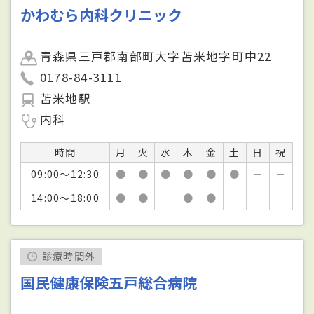
かわむら内科クリニック
青森県三戸郡南部町大字苫米地字町中22
0178-84-3111
苫米地駅
内科
時間
月
火
水
木
金
土
日
祝
09:00～12:30
●
●
●
●
●
●
－
－
14:00～18:00
●
●
－
●
●
－
－
－
診療時間外
国民健康保険五戸総合病院