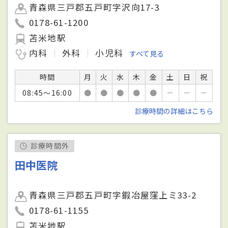
青森県三戸郡五戸町字沢向17-3
0178-61-1200
苫米地駅
内科
外科
小児科
すべて見る
時間
月
火
水
木
金
土
日
祝
08:45～16:00
●
●
●
●
●
－
－
－
診療時間の詳細はこちら
診療時間外
田中医院
青森県三戸郡五戸町字鍜冶屋窪上ミ33-2
0178-61-1155
苫米地駅