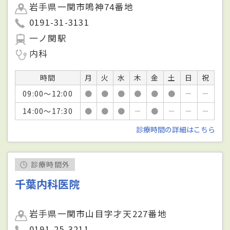
岩手県一関市鳴神74番地
0191-31-3131
一ノ関駅
内科
時間
月
火
水
木
金
土
日
祝
09:00～12:00
●
●
●
●
●
●
－
－
14:00～17:30
●
●
●
－
●
－
－
－
診療時間の詳細はこちら
診療時間外
千葉内科医院
岩手県一関市山目字才天227番地
0191-25-3211