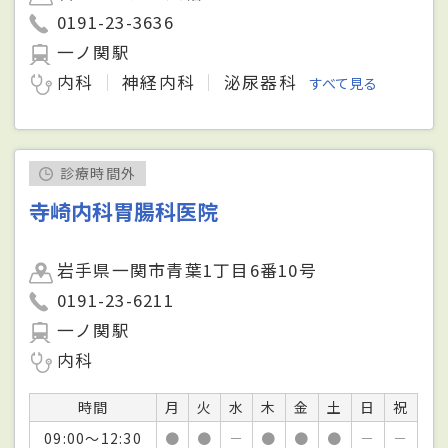
0191-23-3636
一ノ関駅
内科
神経内科
泌尿器科
すべて見る
診療時間外
寺崎内科胃腸科医院
岩手県一関市青葉1丁目6番10号
0191-23-6211
一ノ関駅
内科
時間
月
火
水
木
金
土
日
祝
09:00～12:30
●
●
－
●
●
●
－
－