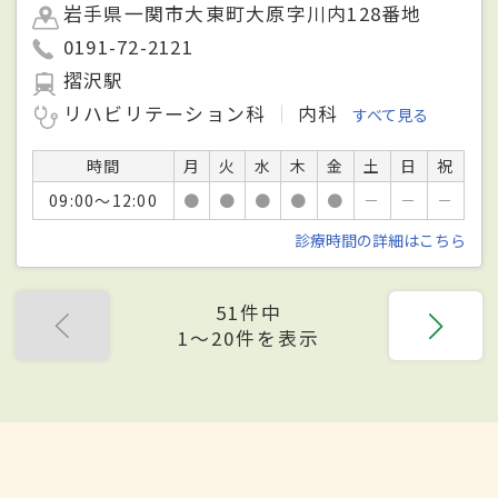
岩手県一関市大東町大原字川内128番地
0191-72-2121
摺沢駅
リハビリテーション科
内科
すべて見る
時間
月
火
水
木
金
土
日
祝
09:00～12:00
●
●
●
●
●
－
－
－
診療時間の詳細はこちら
51件中
1〜20件を表示