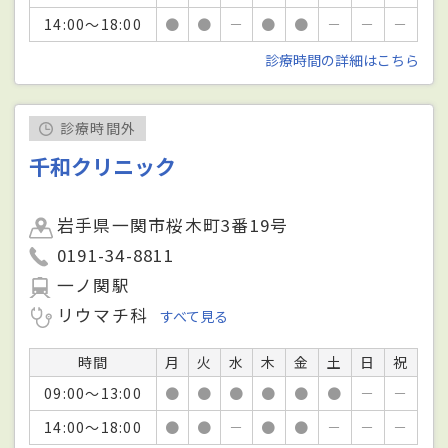
14:00～18:00
●
●
－
●
●
－
－
－
診療時間の詳細はこちら
診療時間外
千和クリニック
岩手県一関市桜木町3番19号
0191-34-8811
一ノ関駅
リウマチ科
すべて見る
時間
月
火
水
木
金
土
日
祝
09:00～13:00
●
●
●
●
●
●
－
－
14:00～18:00
●
●
－
●
●
－
－
－