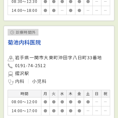
08:30～12:30
●
●
●
●
●
●
－
－
14:00～18:00
●
●
－
●
●
－
－
－
診療時間外
菊池内科医院
岩手県一関市大東町沖田字八日町33番地
0191-74-2512
摺沢駅
内科
小児科
時間
月
火
水
木
金
土
日
祝
08:00～12:00
●
●
●
●
●
●
－
－
14:00～17:00
●
●
●
●
●
－
－
－