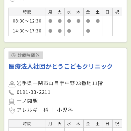
時間
月
火
水
木
金
土
日
祝
08:30～12:30
●
●
●
●
●
●
－
－
14:30～17:30
●
●
●
－
●
－
－
－
診療時間外
医療法人社団かとうこどもクリニック
岩手県一関市山目字中野23番地11階
0191-33-2211
一ノ関駅
アレルギー科
小児科
時間
月
火
水
木
金
土
日
祝