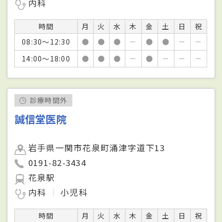
内科
時間
月
火
水
木
金
土
日
祝
08:30～12:30
●
●
●
－
●
●
－
－
14:00～18:00
●
●
●
－
●
－
－
－
診療時間外
誠信堂医院
岩手県一関市花泉町涌津字道下13
0191-82-3434
花泉駅
内科
小児科
時間
月
火
水
木
金
土
日
祝