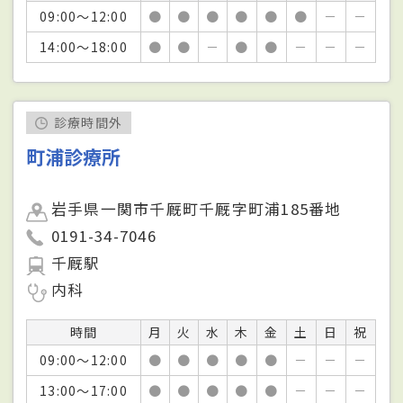
09:00～12:00
●
●
●
●
●
●
－
－
14:00～18:00
●
●
－
●
●
－
－
－
診療時間外
町浦診療所
岩手県一関市千厩町千厩字町浦185番地
0191-34-7046
千厩駅
内科
時間
月
火
水
木
金
土
日
祝
09:00～12:00
●
●
●
●
●
－
－
－
13:00～17:00
●
●
●
●
●
－
－
－