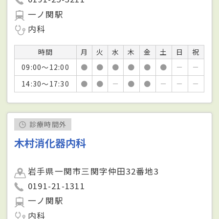
一ノ関駅
内科
時間
月
火
水
木
金
土
日
祝
09:00～12:00
●
●
●
●
●
●
－
－
14:30～17:30
●
●
－
●
●
－
－
－
診療時間外
木村消化器内科
岩手県一関市三関字仲田32番地3
0191-21-1311
一ノ関駅
内科