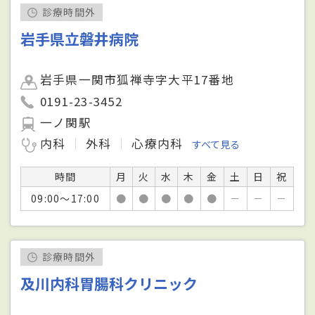
診療時間外
岩手県立磐井病院
岩手県一関市狐禅寺字大平17番地
0191-23-3452
一ノ関駅
内科
外科
心療内科
すべて見る
時間
月
火
水
木
金
土
日
祝
09:00～17:00
●
●
●
●
●
－
－
－
診療時間外
及川内科胃腸科クリニック