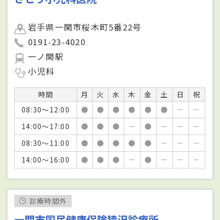
岩手県一関市桜木町5番22号
0191-23-4020
一ノ関駅
小児科
時間
月
火
水
木
金
土
日
祝
08:30～12:00
●
●
●
●
●
●
－
－
14:00～17:00
●
●
●
－
●
－
－
－
08:30～11:00
●
●
●
●
●
－
－
－
14:00～16:00
●
●
●
－
●
－
－
－
診療時間外
一関市国民健康保険猿沢診療所