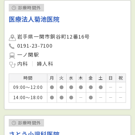
診療時間外
医療法人菊池医院
岩手県一関市銅谷町12番16号
0191-23-7100
一ノ関駅
内科
婦人科
時間
月
火
水
木
金
土
日
祝
09:00～12:00
●
●
●
●
●
●
－
－
14:00～18:00
●
●
●
－
●
－
－
－
診療時間外
さとう小児科医院