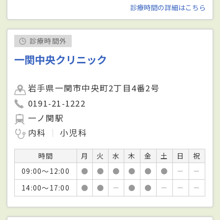
診療時間の詳細はこちら
診療時間外
一関中央クリニック
岩手県一関市中央町2丁目4番2号
0191-21-1222
一ノ関駅
内科
小児科
時間
月
火
水
木
金
土
日
祝
09:00～12:00
●
●
●
●
●
●
－
－
14:00～17:00
●
●
－
●
●
－
－
－