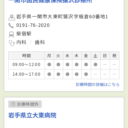
岩手県一関市大東町猿沢字板倉60番地1
0191-76-2020
柴宿駅
内科
歯科
時間
月
火
水
木
金
土
日
祝
09:00～12:00
●
●
●
●
●
●
－
－
14:00～17:00
●
●
●
●
●
－
－
－
診療時間の詳細はこちら
診療時間外
岩手県立大東病院