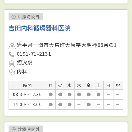
診療時間外
吉田内科循環器科医院
岩手県一関市大東町大原字大明神88番の1
0191-71-2131
摺沢駅
内科
時間
月
火
水
木
金
土
日
祝
08:30～12:30
●
●
●
●
●
●
－
－
14:00～18:00
●
●
●
－
●
－
－
－
診療時間外