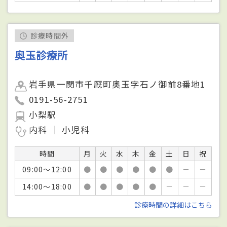
診療時間外
奥玉診療所
岩手県一関市千厩町奥玉字石ノ御前8番地1
0191-56-2751
小梨駅
内科
小児科
時間
月
火
水
木
金
土
日
祝
09:00～12:00
●
●
●
●
●
●
－
－
14:00～18:00
●
●
●
●
●
－
－
－
診療時間の詳細はこちら