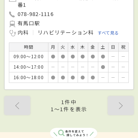
番1
078-982-1116
有馬口駅
内科
リハビリテーション科
すべて見る
時間
月
火
水
木
金
土
日
祝
09:00～12:00
●
●
●
●
●
●
－
－
14:00～17:00
－
－
－
－
－
●
－
－
16:00～18:00
●
●
●
●
●
－
－
－
1件中
1〜1件を表示