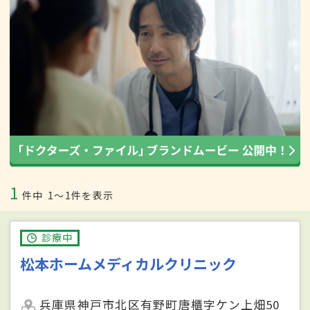
1
件中
1〜1件を表示
診療中
松本ホームメディカルクリニック
兵庫県神戸市北区有野町唐櫃字ケン上畑50