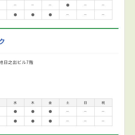
－
－
－
●
－
－
●
●
●
－
－
－
ク
地日之出ビル7階
水
木
金
土
日
祝
●
●
●
－
－
－
●
●
●
－
－
－