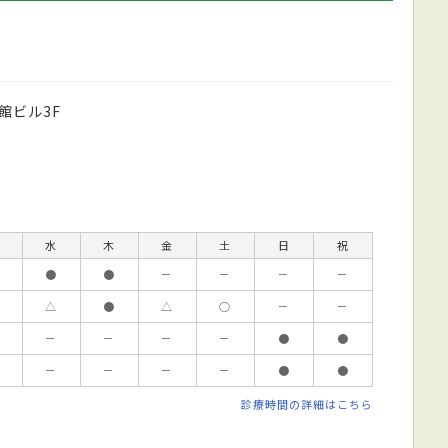
館ビル3F
水
木
金
土
日
祝
●
●
－
－
－
－
△
●
△
○
－
－
－
－
－
－
●
●
－
－
－
－
●
●
診療時間の詳細はこちら