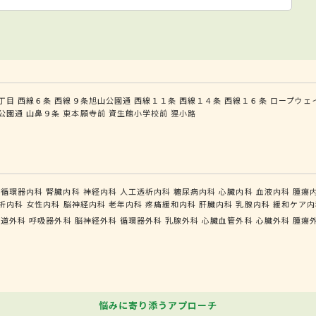
丁目
西線６条
西線９条旭山公園通
西線１１条
西線１４条
西線１６条
ロープウェ
公園通
山鼻９条
東本願寺前
資生館小学校前
狸小路
循環器内科
腎臓内科
神経内科
人工透析内科
糖尿病内科
心臓内科
血液内科
腫瘍
析内科
女性内科
脳神経内科
老年内科
疼痛緩和内科
肝臓内科
乳腺内科
緩和ケア内
食道外科
呼吸器外科
脳神経外科
循環器外科
乳腺外科
心臓血管外科
心臓外科
腫瘍
悩みに寄り添うアプローチ