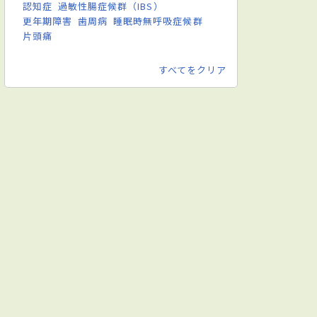
認知症
過敏性腸症候群（IBS）
更年期障害
歯周病
睡眠時無呼吸症候群
片頭痛
すべてをクリア