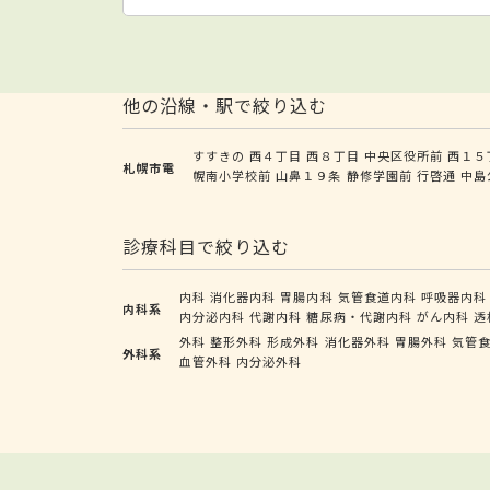
他の沿線・駅で絞り込む
すすきの
西４丁目
西８丁目
中央区役所前
西１５
札幌市電
幌南小学校前
山鼻１９条
静修学園前
行啓通
中島
診療科目で絞り込む
内科
消化器内科
胃腸内科
気管食道内科
呼吸器内科
内科系
内分泌内科
代謝内科
糖尿病・代謝内科
がん内科
透
外科
整形外科
形成外科
消化器外科
胃腸外科
気管
外科系
血管外科
内分泌外科