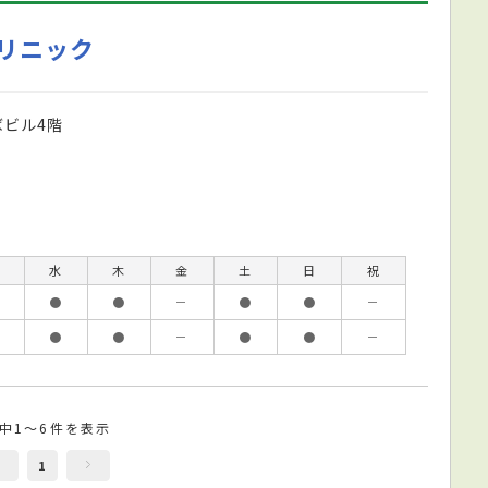
リニック
ばビル4階
水
木
金
土
日
祝
●
●
－
●
●
－
●
●
－
●
●
－
件中1～6件を表示
1