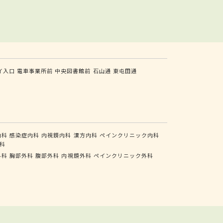
イ入口
電車事業所前
中央図書館前
石山通
東屯田通
内科
感染症内科
内視鏡内科
漢方内科
ペインクリニック内科
科
外科
胸部外科
腹部外科
内視鏡外科
ペインクリニック外科