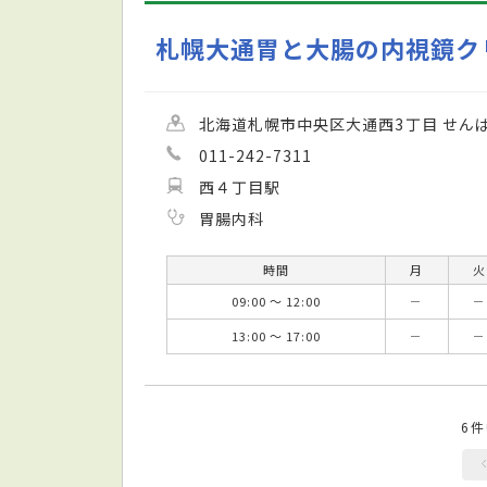
札幌大通胃と大腸の内視鏡ク
北海道札幌市中央区大通西3丁目 せん
011-242-7311
西４丁目駅
胃腸内科
時間
月
火
09:00 ～ 12:00
－
－
13:00 ～ 17:00
－
－
6