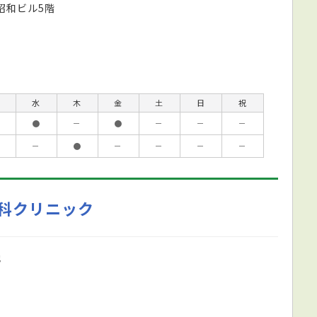
昭和ビル5階
水
木
金
土
日
祝
●
－
●
－
－
－
－
●
－
－
－
－
科クリニック
地