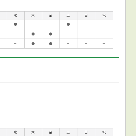
水
木
金
土
日
祝
●
－
－
●
－
－
－
●
●
－
－
－
－
●
●
－
－
－
水
木
金
土
日
祝