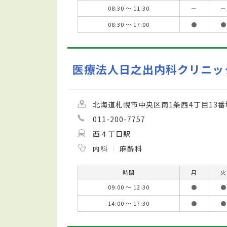
08:30 ～ 11:30
－
－
08:30 ～ 17:00
●
●
医療法人日之出内科クリニッ
北海道札幌市中央区南1条西4丁目13番
011-200-7757
西４丁目駅
内科
麻酔科
時間
月
火
09:00 ～ 12:30
●
●
14:00 ～ 17:30
●
●