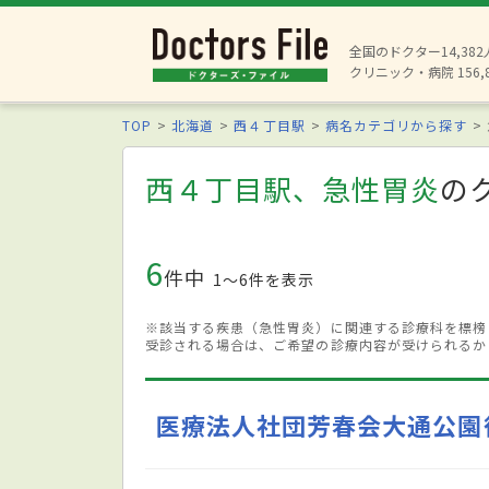
全国のドクター14,38
クリニック・病院 156,
TOP
北海道
西４丁目駅
病名カテゴリから探す
西４丁目駅、急性胃炎
の
6
件中
1〜6件を表示
※該当する疾患（急性胃炎）に関連する診療科を標榜
受診される場合は、ご希望の診療内容が受けられるか
医療法人社団芳春会大通公園