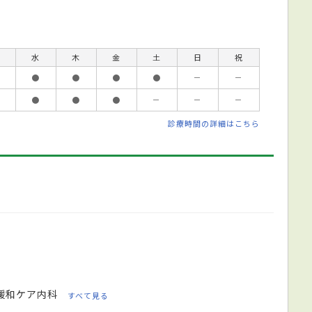
水
木
金
土
日
祝
●
●
●
●
－
－
●
●
●
－
－
－
診療時間の詳細はこちら
緩和ケア内科
すべて見る