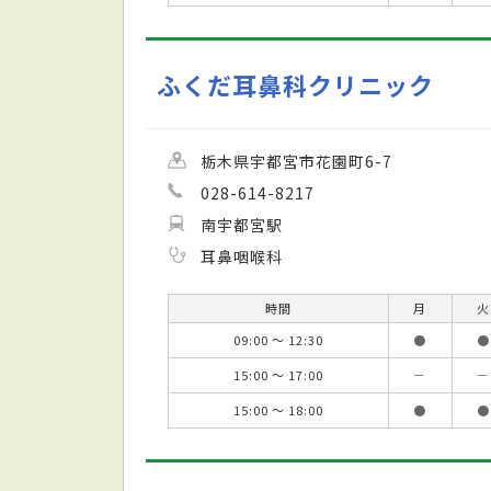
ふくだ耳鼻科クリニック
栃木県宇都宮市花園町6-7
028-614-8217
南宇都宮駅
耳鼻咽喉科
時間
月
火
09:00 ～ 12:30
●
●
15:00 ～ 17:00
－
－
15:00 ～ 18:00
●
●