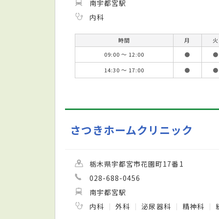
南宇都宮駅
内科
時間
月
火
09:00 ～ 12:00
●
●
14:30 ～ 17:00
●
●
さつきホームクリニック
栃木県宇都宮市花園町17番1
028-688-0456
南宇都宮駅
内科
外科
泌尿器科
精神科