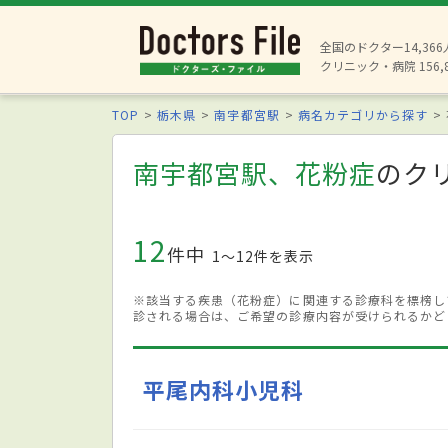
全国のドクター14,36
クリニック・病院 156,
TOP
栃木県
南宇都宮駅
病名カテゴリから探す
南宇都宮駅、花粉症
のク
12
件中
1〜12件を表示
※該当する疾患（花粉症）に関連する診療科を標榜し
診される場合は、ご希望の診療内容が受けられるかど
平尾内科小児科