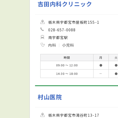
吉田内科クリニック
栃木県宇都宮市屋板町155-1
028-657-0088
南宇都宮駅
内科
小児科
時間
月
火
09:00 ～ 12:00
●
●
14:30 ～ 18:00
－
●
村山医院
栃木県宇都宮市滝谷町13-17