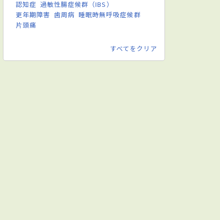
認知症
過敏性腸症候群（IBS）
更年期障害
歯周病
睡眠時無呼吸症候群
片頭痛
すべてをクリア