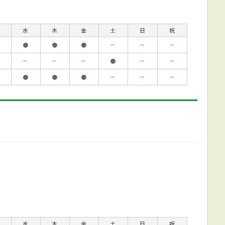
水
木
金
土
日
祝
●
●
●
－
－
－
－
－
－
●
－
－
●
●
●
－
－
－
水
木
金
土
日
祝