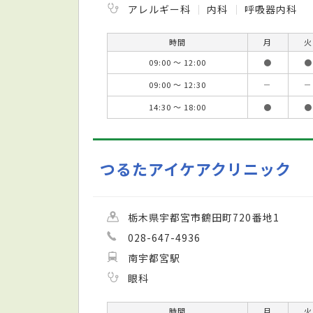
アレルギー科
内科
呼吸器内科
時間
月
火
09:00 ～ 12:00
●
●
09:00 ～ 12:30
－
－
14:30 ～ 18:00
●
●
つるたアイケアクリニック
栃木県宇都宮市鶴田町720番地1
028-647-4936
南宇都宮駅
眼科
時間
月
火