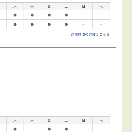
水
木
金
土
日
祝
●
●
●
●
－
－
●
●
●
●
－
－
診療時間の詳細はこちら
水
木
金
土
日
祝
●
－
●
●
－
－