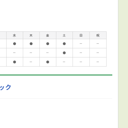
水
木
金
土
日
祝
●
●
●
●
－
－
－
－
－
●
－
－
●
－
●
－
－
－
ック