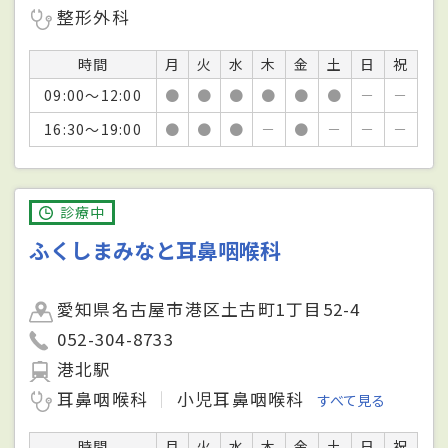
整形外科
時間
月
火
水
木
金
土
日
祝
09:00～12:00
●
●
●
●
●
●
－
－
16:30～19:00
●
●
●
－
●
－
－
－
診療中
ふくしまみなと耳鼻咽喉科
愛知県名古屋市港区土古町1丁目52-4
052-304-8733
港北駅
耳鼻咽喉科
小児耳鼻咽喉科
すべて見る
時間
月
火
水
木
金
土
日
祝