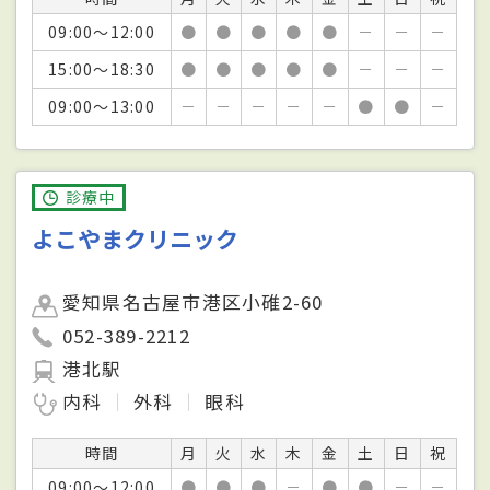
09:00～12:00
●
●
●
●
●
－
－
－
15:00～18:30
●
●
●
●
●
－
－
－
09:00～13:00
－
－
－
－
－
●
●
－
診療中
よこやまクリニック
愛知県名古屋市港区小碓2-60
052-389-2212
港北駅
内科
外科
眼科
時間
月
火
水
木
金
土
日
祝
09:00～12:00
●
●
●
－
●
●
－
－