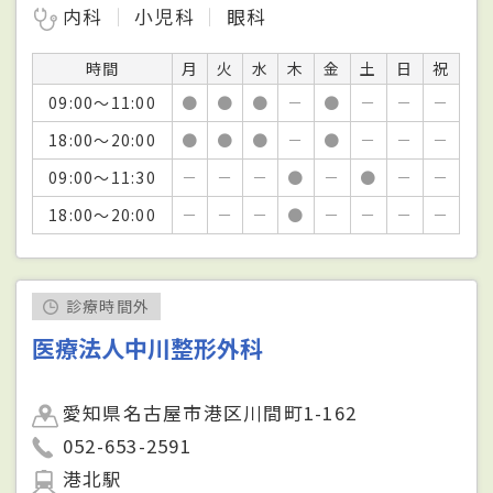
内科
小児科
眼科
時間
月
火
水
木
金
土
日
祝
09:00～11:00
●
●
●
－
●
－
－
－
18:00～20:00
●
●
●
－
●
－
－
－
09:00～11:30
－
－
－
●
－
●
－
－
18:00～20:00
－
－
－
●
－
－
－
－
診療時間外
医療法人中川整形外科
愛知県名古屋市港区川間町1-162
052-653-2591
港北駅