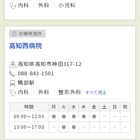
内科
外科
小児科
診療時間外
高知西病院
高知県高知市神田317-12
088-843-1501
鴨部駅
内科
外科
整形外科
すべて見る
時間
月
火
水
木
金
土
日
祝
09:00～12:00
●
●
●
●
●
－
－
－
13:00～17:00
－
●
●
－
－
－
－
－