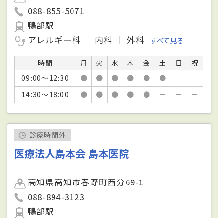
088-855-5071
鴨部駅
アレルギー科
内科
外科
すべて見る
時間
月
火
水
木
金
土
日
祝
09:00～12:30
●
●
●
●
●
●
－
－
14:30～18:00
●
●
●
●
●
－
－
－
診療時間外
医療法人島本会 島本医院
高知県高知市春野町西分69-1
088-894-3123
鴨部駅