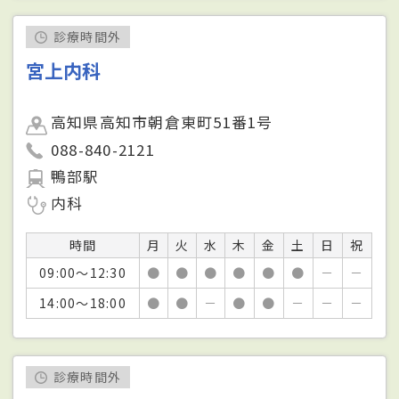
診療時間外
宮上内科
高知県高知市朝倉東町51番1号
088-840-2121
鴨部駅
内科
時間
月
火
水
木
金
土
日
祝
09:00～12:30
●
●
●
●
●
●
－
－
14:00～18:00
●
●
－
●
●
－
－
－
診療時間外