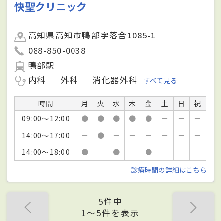
快聖クリニック
高知県高知市鴨部字落合1085-1
088-850-0038
鴨部駅
内科
外科
消化器外科
すべて見る
時間
月
火
水
木
金
土
日
祝
09:00～12:00
●
●
●
●
●
－
－
－
14:00～17:00
－
●
－
－
－
－
－
－
14:00～18:00
●
－
●
－
●
－
－
－
診療時間の詳細はこちら
5件中
1〜5件を表示