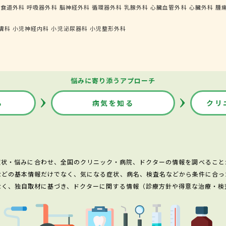
管食道外科
呼吸器外科
脳神経外科
循環器外科
乳腺外科
心臓血管外科
心臓外科
腫
膚科
小児神経内科
小児泌尿器科
小児整形外科
悩みに寄り添うアプローチ
る
病気を知る
クリ
症状・悩みに合わせ、全国のクリニック・病院、ドクターの情報を調べること
などの基本情報だけでなく、気になる症状、病名、検査名などから条件に合っ
なく、独自取材に基づき、ドクターに関する情報（診療方針や得意な治療・検