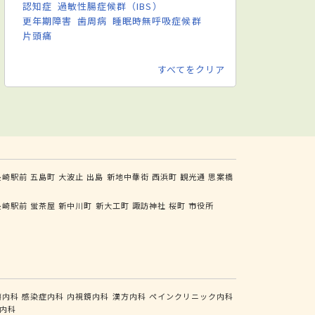
認知症
過敏性腸症候群（IBS）
更年期障害
歯周病
睡眠時無呼吸症候群
片頭痛
すべてをクリア
長崎駅前
五島町
大波止
出島
新地中華街
西浜町
観光通
思案橋
長崎駅前
蛍茶屋
新中川町
新大工町
諏訪神社
桜町
市役所
瘍内科
感染症内科
内視鏡内科
漢方内科
ペインクリニック内科
内科