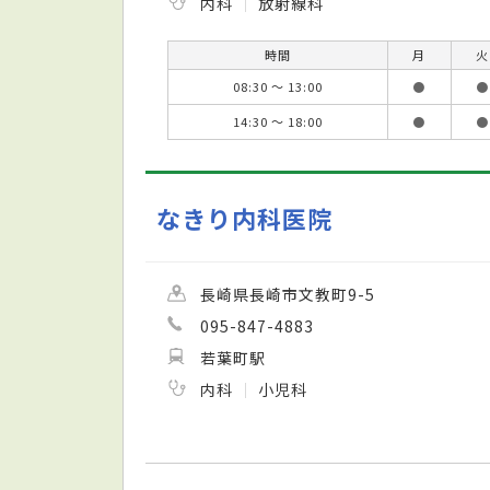
内科
放射線科
時間
月
火
08:30 ～ 13:00
●
●
14:30 ～ 18:00
●
●
なきり内科医院
長崎県長崎市文教町9-5
095-847-4883
若葉町駅
内科
小児科