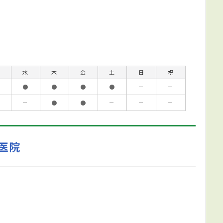
水
木
金
土
日
祝
●
●
●
●
－
－
－
●
●
－
－
－
医院