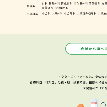
外科
整形外科
形成外科
消化器外科
胃腸外科
気
外科系
血管外科
内分泌外科
小児科
小児外科
小児眼科
小児耳鼻咽喉科
小児皮
小児科系
症状から調べ
ドクターズ・ファイルは、身体の
診療科目、行政区、沿線・駅、診療時間、医院の特徴
医院情報だけで