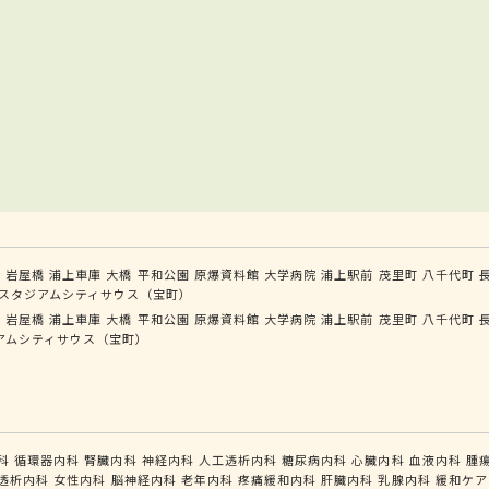
学
岩屋橋
浦上車庫
大橋
平和公園
原爆資料館
大学病院
浦上駅前
茂里町
八千代町
スタジアムシティサウス（宝町）
学
岩屋橋
浦上車庫
大橋
平和公園
原爆資料館
大学病院
浦上駅前
茂里町
八千代町
アムシティサウス（宝町）
科
循環器内科
腎臓内科
神経内科
人工透析内科
糖尿病内科
心臓内科
血液内科
腫
透析内科
女性内科
脳神経内科
老年内科
疼痛緩和内科
肝臓内科
乳腺内科
緩和ケア