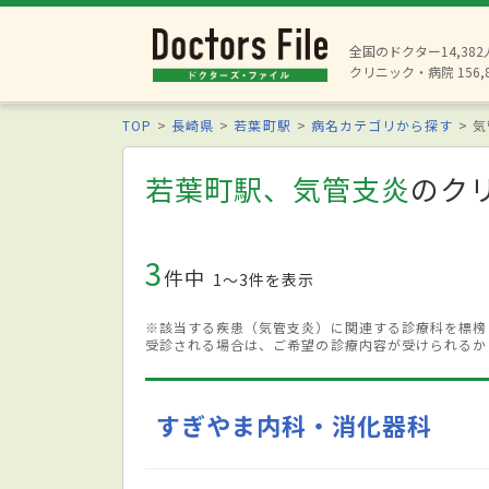
全国のドクター14,38
クリニック・病院 156,
TOP
長崎県
若葉町駅
病名カテゴリから探す
気
若葉町駅、気管支炎
のク
3
件中
1〜3件を表示
※該当する疾患（気管支炎）に関連する診療科を標榜
受診される場合は、ご希望の診療内容が受けられるか
すぎやま内科・消化器科