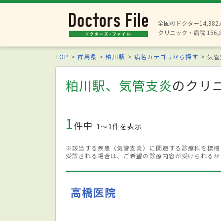
全国のドクター14,38
クリニック・病院 156,
TOP
群馬県
粕川駅
病名カテゴリから探す
気管
粕川駅、気管支炎
のクリ
1
件中
1〜1件を表示
※該当する疾患（気管支炎）に関連する診療科を標榜
受診される場合は、ご希望の診療内容が受けられるか
高橋医院