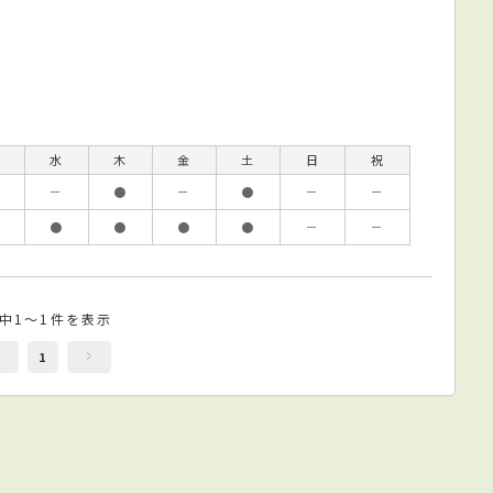
水
木
金
土
日
祝
－
●
－
●
－
－
●
●
●
●
－
－
件中1～1件を表示
1