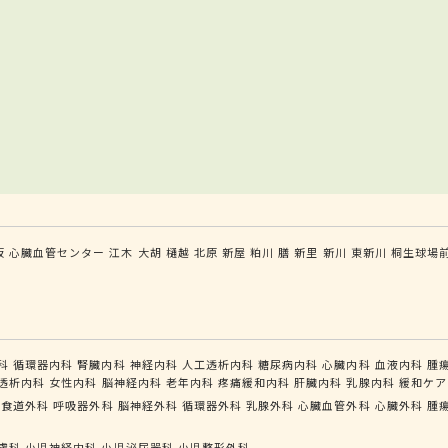
坂
心臓血管センター
江木
大胡
樋越
北原
新屋
粕川
膳
新里
新川
東新川
桐生球場
科
循環器内科
腎臓内科
神経内科
人工透析内科
糖尿病内科
心臓内科
血液内科
腫
透析内科
女性内科
脳神経内科
老年内科
疼痛緩和内科
肝臓内科
乳腺内科
緩和ケア
管食道外科
呼吸器外科
脳神経外科
循環器外科
乳腺外科
心臓血管外科
心臓外科
腫
膚科
小児神経内科
小児泌尿器科
小児整形外科