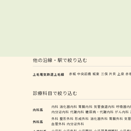
他の沿線・駅で絞り込む
赤城
中央前橋
城東
三俣
片貝
上泉
赤
上毛電気鉄道上毛線
診療科目で絞り込む
内科
消化器内科
胃腸内科
気管食道内科
呼吸器内
内科系
内分泌内科
代謝内科
糖尿病・代謝内科
がん内科
外科
整形外科
形成外科
消化器外科
胃腸外科
気
外科系
血管外科
内分泌外科
小児科
小児外科
小児眼科
小児耳鼻咽喉科
小児皮