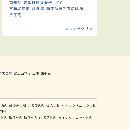
認知症
過敏性腸症候群（IBS）
更年期障害
歯周病
睡眠時無呼吸症候群
片頭痛
すべてをクリア
前
天王宿
富士山下
丸山下
西桐生
瘍内科
感染症内科
内視鏡内科
漢方内科
ペインクリニック内科
内科
瘍外科
胸部外科
腹部外科
内視鏡外科
ペインクリニック外科