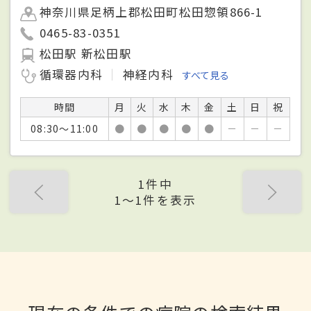
神奈川県足柄上郡松田町松田惣領866-1
0465-83-0351
松田駅 新松田駅
循環器内科
神経内科
すべて見る
時間
月
火
水
木
金
土
日
祝
08:30～11:00
●
●
●
●
●
－
－
－
1件中
1〜1件を表示