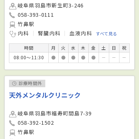
岐阜県羽島市新生町3-246
058-393-0111
竹鼻駅
内科
腎臓内科
血液内科
すべて見る
時間
月
火
水
木
金
土
日
祝
08:00～11:30
●
●
●
●
●
－
－
－
診療時間外
天外メンタルクリニック
岐阜県羽島市福寿町間島7-39
058-392-1502
竹鼻駅