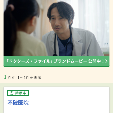
1
件中
1〜1件を表示
診療中
不破医院