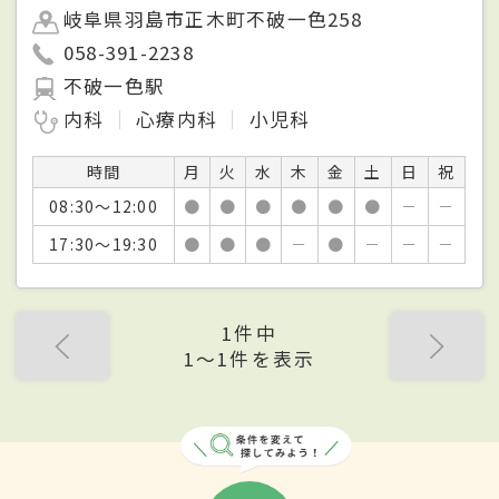
岐阜県羽島市正木町不破一色258
058-391-2238
不破一色駅
内科
心療内科
小児科
時間
月
火
水
木
金
土
日
祝
08:30～12:00
●
●
●
●
●
●
－
－
17:30～19:30
●
●
●
－
●
－
－
－
1件中
1〜1件を表示