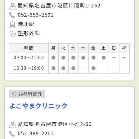
愛知県名古屋市港区川間町1-162
052-653-2591
港北駅
整形外科
時間
月
火
水
木
金
土
日
祝
09:00～12:00
●
●
●
●
●
●
－
－
16:30～19:00
●
●
●
－
●
－
－
－
診療時間外
よこやまクリニック
愛知県名古屋市港区小碓2-60
052-389-2212