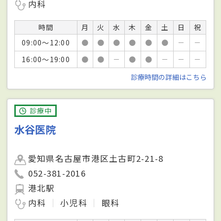
内科
時間
月
火
水
木
金
土
日
祝
09:00～12:00
●
●
●
●
●
●
－
－
16:00～19:00
●
●
－
●
●
－
－
－
診療時間の詳細はこちら
診療中
水谷医院
愛知県名古屋市港区土古町2-21-8
052-381-2016
港北駅
内科
小児科
眼科