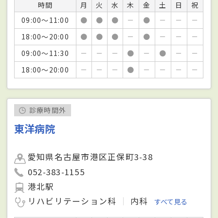
時間
月
火
水
木
金
土
日
祝
09:00～11:00
●
●
●
－
●
－
－
－
18:00～20:00
●
●
●
－
●
－
－
－
09:00～11:30
－
－
－
●
－
●
－
－
18:00～20:00
－
－
－
●
－
－
－
－
診療時間外
東洋病院
愛知県名古屋市港区正保町3-38
052-383-1155
港北駅
リハビリテーション科
内科
すべて見る