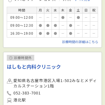
時間
月
火
水
木
金
土
日
祝
09:00～12:00
－
－
－
●
－
●
－
－
09:00～12:30
●
●
●
－
●
－
－
－
16:30～19:00
●
●
●
－
●
－
－
－
診療時間の詳細はこちら
診療時間外
はしもと内科クリニック
愛知県名古屋市港区入場1-502みなとメディ
カルステーション1階
052-383-7001
港北駅