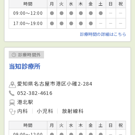
時間
月
火
水
木
金
土
日
祝
09:00～12:00
●
●
●
●
●
●
－
－
17:00～19:00
●
●
●
●
●
－
－
－
診療時間の詳細はこちら
診療時間外
当知診療所
愛知県名古屋市港区小碓2-284
052-382-4616
港北駅
内科
小児科
放射線科
時間
月
火
水
木
金
土
日
祝
09:00～12:00
●
●
●
●
●
●
－
－