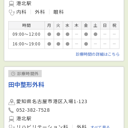
港北駅
内科
外科
眼科
時間
月
火
水
木
金
土
日
祝
09:00～12:00
●
●
●
－
●
●
－
－
16:00～19:00
●
●
●
－
●
－
－
－
診療時間の詳細はこちら
診療時間外
田中整形外科
愛知県名古屋市港区入場1-123
052-382-7528
港北駅
リハビリテーション科
外科
すべて見る