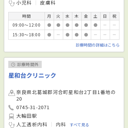
小児科
皮膚科
時間
月
火
水
木
金
土
日
祝
09:00～12:00
●
●
●
●
●
●
－
－
15:30～18:00
●
－
●
●
●
－
－
－
診療時間の詳細はこちら
診療時間外
星和台クリニック
奈良県北葛城郡河合町星和台2丁目1番地の
20
0745-31-2071
大輪田駅
人工透析内科
内科
すべて見る