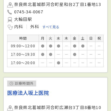
奈良県北葛城郡河合町星和台2丁目1番地13
0745-34-0067
大輪田駅
内科
外科
すべて見る
時間
月
火
水
木
金
土
日
祝
09:00～12:00
●
●
●
－
●
●
－
－
17:00～19:30
●
●
－
－
●
－
－
－
17:00～20:00
－
－
●
－
－
－
－
－
診療時間外
医療法人坂上医院
奈良県北葛城郡河合町広瀬台3丁目8番地10