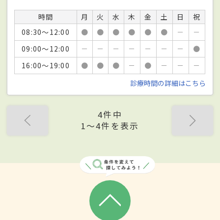
時間
月
火
水
木
金
土
日
祝
08:30～12:00
●
●
●
●
●
●
－
－
09:00～12:00
－
－
－
－
－
－
－
●
16:00～19:00
●
●
●
－
●
－
－
－
診療時間の詳細はこちら
4件中
1〜4件を表示