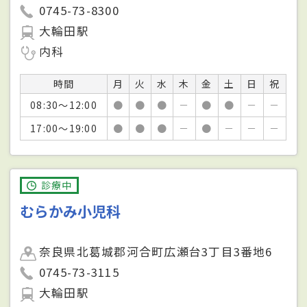
0745-73-8300
大輪田駅
内科
時間
月
火
水
木
金
土
日
祝
08:30～12:00
●
●
●
－
●
●
－
－
17:00～19:00
●
●
●
－
●
－
－
－
診療中
むらかみ小児科
奈良県北葛城郡河合町広瀬台3丁目3番地6
0745-73-3115
大輪田駅