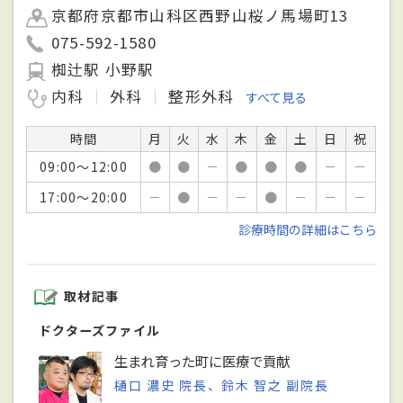
京都府京都市山科区西野山桜ノ馬場町13
075-592-1580
椥辻駅 小野駅
内科
外科
整形外科
すべて見る
時間
月
火
水
木
金
土
日
祝
09:00～12:00
●
●
－
●
●
●
－
－
17:00～20:00
－
●
－
－
●
－
－
－
診療時間の詳細はこちら
取材記事
ドクターズファイル
生まれ育った町に医療で貢献
樋口 濃史 院長、鈴木 智之 副院長