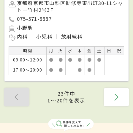
京都府京都市山科区勧修寺東出町30-11シャ
トー竹村2号3F
075-571-8887
小野駅
内科
小児科
放射線科
時間
月
火
水
木
金
土
日
祝
09:00～12:00
●
●
●
●
●
●
－
－
17:00～20:00
●
●
－
●
●
－
－
－
23件中
1〜20件を表示