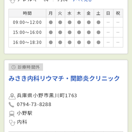
時間
月
火
水
木
金
土
日
祝
09:00～12:00
●
●
●
●
●
●
－
－
15:00～16:00
●
●
●
●
●
●
－
－
16:00～18:30
●
●
●
●
●
●
－
－
診療時間外
みさき内科リウマチ・関節炎クリニック
兵庫県小野市黒川町1763
0794-73-8288
小野駅
内科