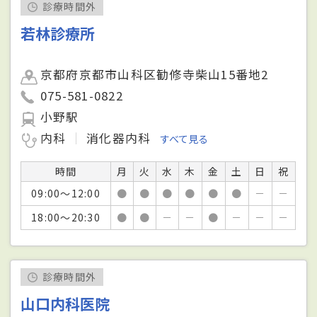
診療時間外
若林診療所
京都府京都市山科区勧修寺柴山15番地2
075-581-0822
小野駅
内科
消化器内科
すべて見る
時間
月
火
水
木
金
土
日
祝
09:00～12:00
●
●
●
●
●
●
－
－
18:00～20:30
●
●
－
－
●
－
－
－
診療時間外
山口内科医院