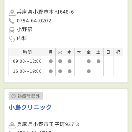
兵庫県小野市本町648-6
0794-64-0202
小野駅
内科
時間
月
火
水
木
金
土
日
祝
09:00～12:00
●
●
●
－
●
●
－
－
16:00～19:00
●
●
●
－
●
－
－
－
診療時間外
小島クリニック
兵庫県小野市王子町937-3