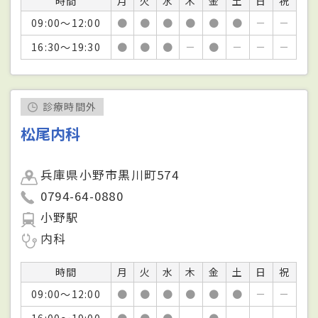
時間
月
火
水
木
金
土
日
祝
09:00～12:00
●
●
●
●
●
●
－
－
16:30～19:30
●
●
●
－
●
－
－
－
診療時間外
松尾内科
兵庫県小野市黒川町574
0794-64-0880
小野駅
内科
時間
月
火
水
木
金
土
日
祝
09:00～12:00
●
●
●
●
●
●
－
－