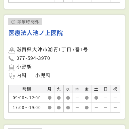
診療時間外
医療法人池ノ上医院
滋賀県大津市湖青1丁目7番1号
077-594-3970
小野駅
内科
小児科
時間
月
火
水
木
金
土
日
祝
09:00～12:00
●
●
●
－
●
●
－
－
17:00～19:00
●
●
●
－
●
－
－
－