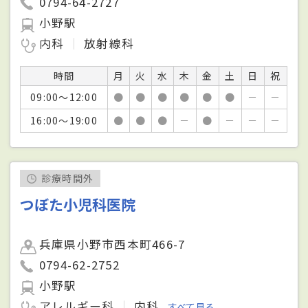
0794-64-2727
小野駅
内科
放射線科
時間
月
火
水
木
金
土
日
祝
09:00～12:00
●
●
●
●
●
●
－
－
16:00～19:00
●
●
●
－
●
－
－
－
診療時間外
つぼた小児科医院
兵庫県小野市西本町466-7
0794-62-2752
小野駅
アレルギー科
内科
すべて見る