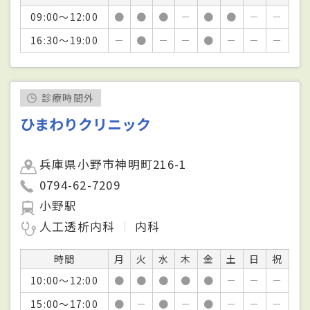
09:00～12:00
●
●
●
－
●
●
－
－
16:30～19:00
－
●
－
－
●
－
－
－
診療時間外
ひまわりクリニック
兵庫県小野市神明町216-1
0794-62-7209
小野駅
人工透析内科
内科
時間
月
火
水
木
金
土
日
祝
10:00～12:00
●
●
●
●
●
－
－
－
15:00～17:00
●
－
●
－
●
－
－
－