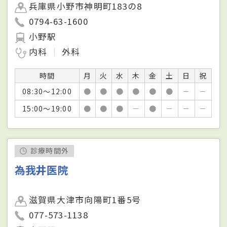
兵庫県小野市神明町183の8
0794-63-1600
小野駅
内科
外科
時間
月
火
水
木
金
土
日
祝
08:30～12:00
●
●
●
●
●
●
－
－
15:00～19:00
●
●
●
－
●
－
－
－
診療時間外
為我井医院
滋賀県大津市向陽町1番5号
077-573-1138