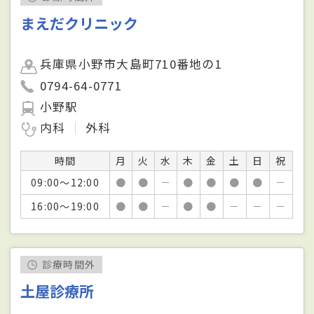
まえだクリニック
兵庫県小野市大島町710番地の1
0794-64-0771
小野駅
内科
外科
時間
月
火
水
木
金
土
日
祝
09:00～12:00
●
●
－
●
●
●
●
－
16:00～19:00
●
●
－
●
●
－
－
－
診療時間外
土屋診療所