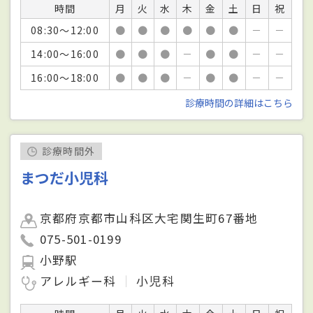
時間
月
火
水
木
金
土
日
祝
08:30～12:00
●
●
●
●
●
●
－
－
14:00～16:00
●
●
●
－
●
●
－
－
16:00～18:00
●
●
●
－
●
●
－
－
診療時間の詳細はこちら
診療時間外
まつだ小児科
京都府京都市山科区大宅関生町67番地
075-501-0199
小野駅
アレルギー科
小児科