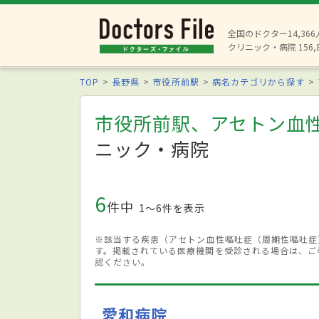
全国のドクター14,36
クリニック・病院 156,
TOP
長野県
市役所前駅
病名カテゴリから探す
市役所前駅、アセトン血
ニック・病院
6
件中
1〜6件を表示
※該当する疾患（アセトン血性嘔吐症（周期性嘔吐症
す。掲載されている医療機関を受診される場合は、ご
認ください。
愛和病院