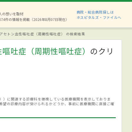
病院・総合病院探しは
6人の想いを取材
ホスピタルズ・ファイルへ
874件の情報を掲載（2026年8月07日現在）
アセトン血性嘔吐症（周期性嘔吐症） の検索結果
性嘔吐症（周期性嘔吐症）
のクリ
））に関連する診療科を標榜している医療機関を表示しておりま
希望の診療内容が受けられるかどうか、事前に医療機関に直接ご確