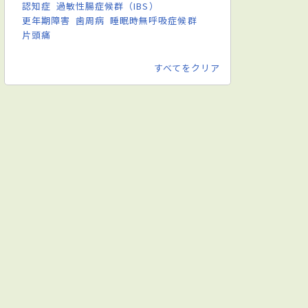
認知症
過敏性腸症候群（IBS）
更年期障害
歯周病
睡眠時無呼吸症候群
片頭痛
すべてをクリア