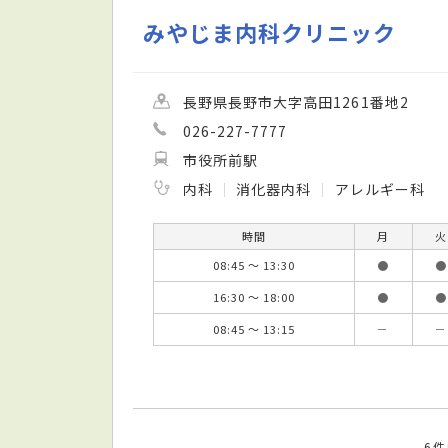
みやじま内科クリニック
長野県長野市大字高田1261番地2
026-227-7777
市役所前駅
内科
消化器内科
アレルギー科
時間
月
火
08:45 ～ 13:30
●
●
16:30 ～ 18:00
●
●
08:45 ～ 13:15
－
－
6