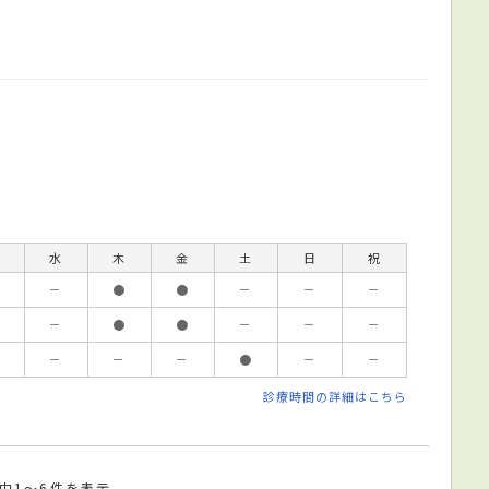
水
木
金
土
日
祝
－
●
●
－
－
－
－
●
●
－
－
－
－
－
－
●
－
－
診療時間の詳細はこちら
件中1～6件を表示