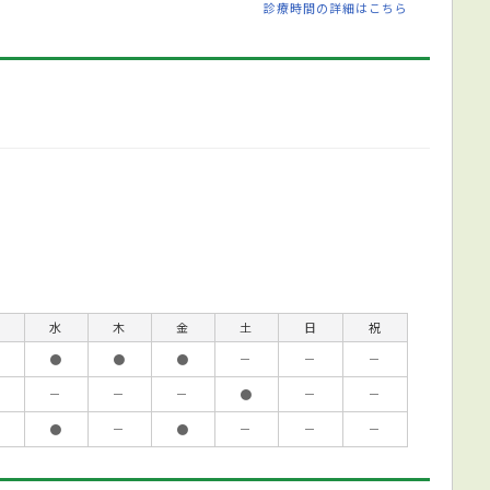
診療時間の詳細はこちら
水
木
金
土
日
祝
●
●
●
－
－
－
－
－
－
●
－
－
●
－
●
－
－
－