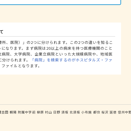
て
療所、医院）」の2つに分けられます。この2つの違いを知るこ
うになります。まず病院は20以上の病床を持つ医療機関のこと
立病院、大学病院、企業立病院といった大規模病院や、地域医
に分けられます。
「病院」を検索するのがホスピタルズ・ファ
・ファイルとなります。
濃吉田
朝陽
附属中学前
柳原
村山
日野
須坂
北須坂
小布施
都住
桜沢
延徳
信州中