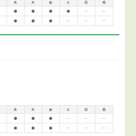
水
木
金
土
日
祝
●
●
●
●
－
－
●
●
●
－
－
－
水
木
金
土
日
祝
●
●
●
－
－
－
●
●
●
－
－
－