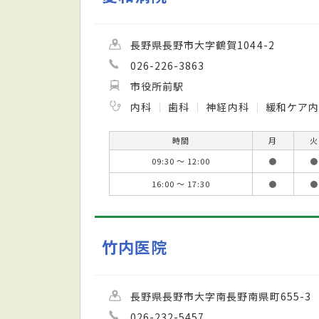
長野県長野市大字鶴賀1044-2
026-226-3863
市役所前駅
内科
歯科
神経内科
緩和ケア内
時間
月
火
09:30 ～ 12:00
●
●
16:00 ～ 17:30
●
●
竹内医院
長野県長野市大字南長野南県町655-3
026-232-5457