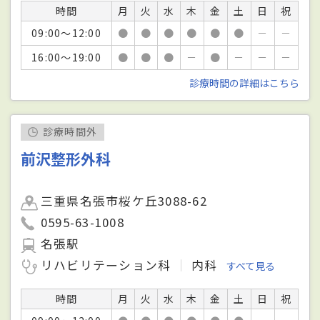
時間
月
火
水
木
金
土
日
祝
09:00～12:00
●
●
●
●
●
●
－
－
16:00～19:00
●
●
●
－
●
－
－
－
診療時間の詳細はこちら
診療時間外
前沢整形外科
三重県名張市桜ケ丘3088-62
0595-63-1008
名張駅
リハビリテーション科
内科
すべて見る
時間
月
火
水
木
金
土
日
祝