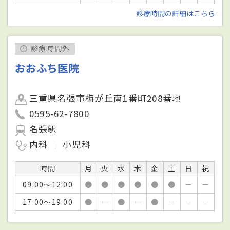
診療時間の詳細はこちら
診療時間外
おおふち医院
三重県名張市梅が丘南1番町208番地
0595-62-7800
名張駅
内科
小児科
時間
月
火
水
木
金
土
日
祝
09:00～12:00
●
●
●
●
●
●
－
－
17:00～19:00
●
－
●
－
●
－
－
－