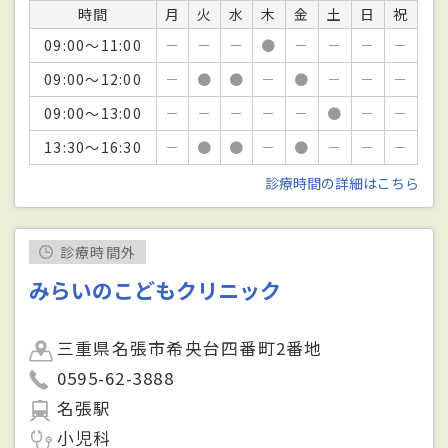
時間
月
火
水
木
金
土
日
祝
09:00～11:00
－
－
－
●
－
－
－
－
09:00～12:00
－
●
●
－
●
－
－
－
09:00～13:00
－
－
－
－
－
●
－
－
13:30～16:30
－
●
●
－
●
－
－
－
診療時間の詳細はこちら
診療時間外
みらいのこどもクリニック
三重県名張市希央台四番町2番地
0595-62-3888
名張駅
小児科