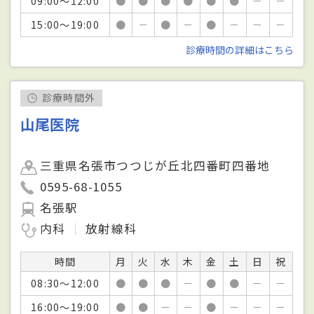
09:00～12:00
●
●
●
●
●
●
－
－
15:00～19:00
●
－
●
－
●
－
－
－
診療時間の詳細はこちら
診療時間外
山尾医院
三重県名張市つつじが丘北四番町四番地
0595-68-1055
名張駅
内科
放射線科
時間
月
火
水
木
金
土
日
祝
08:30～12:00
●
●
●
－
●
●
－
－
16:00～19:00
●
●
－
－
●
－
－
－