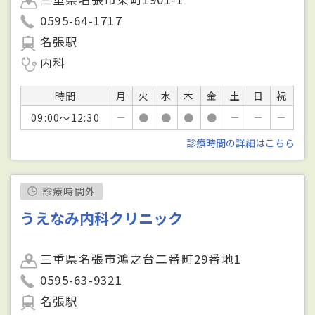
0595-64-1717
名張駅
内科
時間
月
火
水
木
金
土
日
祝
09:00～12:30
－
●
●
●
●
－
－
－
診療時間の詳細はこちら
診療時間外
うえなみ内科クリニック
三重県名張市鴻之台二番町29番地1
0595-63-9321
名張駅