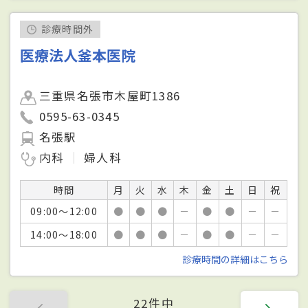
診療時間外
医療法人釜本医院
三重県名張市木屋町1386
0595-63-0345
名張駅
内科
婦人科
時間
月
火
水
木
金
土
日
祝
09:00～12:00
●
●
●
－
●
●
－
－
14:00～18:00
●
●
●
－
●
●
－
－
診療時間の詳細はこちら
22件中