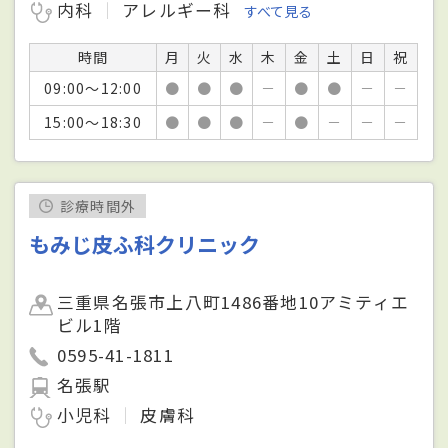
内科
アレルギー科
すべて見る
時間
月
火
水
木
金
土
日
祝
09:00～12:00
●
●
●
－
●
●
－
－
15:00～18:30
●
●
●
－
●
－
－
－
診療時間外
もみじ皮ふ科クリニック
三重県名張市上八町1486番地10アミティエ
ビル1階
0595-41-1811
名張駅
小児科
皮膚科