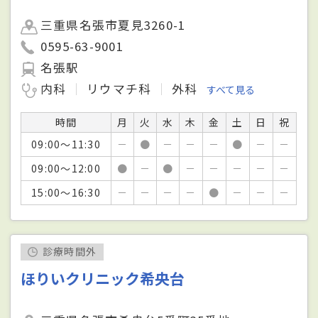
三重県名張市夏見3260-1
0595-63-9001
名張駅
内科
リウマチ科
外科
すべて見る
時間
月
火
水
木
金
土
日
祝
09:00～11:30
－
●
－
－
－
●
－
－
09:00～12:00
●
－
●
－
－
－
－
－
15:00～16:30
－
－
－
－
●
－
－
－
診療時間外
ほりいクリニック希央台