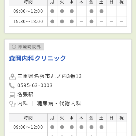
時間
月
火
水
木
金
土
日
祝
09:00～12:00
●
●
●
－
●
●
－
－
15:30～18:00
●
●
●
－
●
－
－
－
診療時間外
森岡内科クリニック
三重県名張市丸ノ内3番13
0595-63-0003
名張駅
内科
糖尿病・代謝内科
時間
月
火
水
木
金
土
日
祝
09:00～12:00
●
●
●
●
●
●
－
－