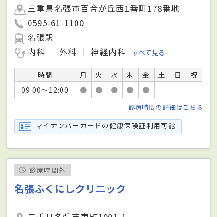
三重県名張市百合が丘西1番町178番地
0595-61-1100
名張駅
内科
外科
神経内科
すべて見る
時間
月
火
水
木
金
土
日
祝
09:00～12:00
●
●
●
●
●
－
－
－
診療時間の詳細はこちら
マイナンバーカードの健康保険証利用可能
診療時間外
名張ふくにしクリニック
三重県名張市東町1901-1