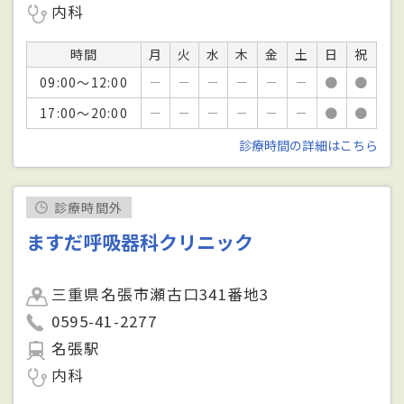
内科
時間
月
火
水
木
金
土
日
祝
09:00～12:00
－
－
－
－
－
－
●
●
17:00～20:00
－
－
－
－
－
－
●
●
診療時間の詳細はこちら
診療時間外
ますだ呼吸器科クリニック
三重県名張市瀬古口341番地3
0595-41-2277
名張駅
内科