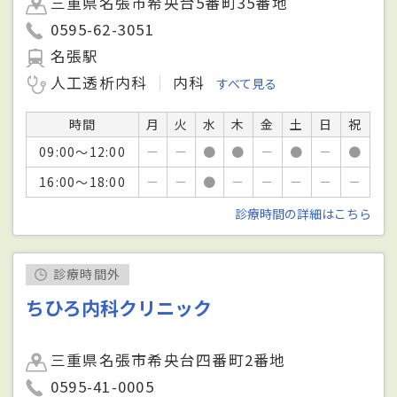
三重県名張市希央台5番町35番地
0595-62-3051
名張駅
人工透析内科
内科
すべて見る
時間
月
火
水
木
金
土
日
祝
09:00～12:00
－
－
●
●
－
●
－
●
16:00～18:00
－
－
●
－
－
－
－
－
診療時間の詳細はこちら
診療時間外
ちひろ内科クリニック
三重県名張市希央台四番町2番地
0595-41-0005