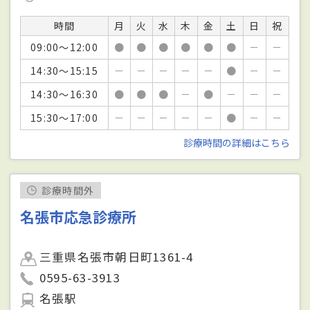
時間
月
火
水
木
金
土
日
祝
09:00～12:00
●
●
●
●
●
●
－
－
14:30～15:15
－
－
－
－
－
●
－
－
14:30～16:30
●
●
●
－
●
－
－
－
15:30～17:00
－
－
－
－
－
●
－
－
診療時間の詳細はこちら
診療時間外
名張市応急診療所
三重県名張市朝日町1361-4
0595-63-3913
名張駅