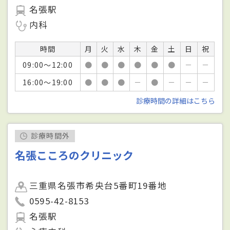
名張駅
内科
時間
月
火
水
木
金
土
日
祝
09:00～12:00
●
●
●
●
●
●
－
－
16:00～19:00
●
●
●
－
●
－
－
－
診療時間の詳細はこちら
診療時間外
名張こころのクリニック
三重県名張市希央台5番町19番地
0595-42-8153
名張駅