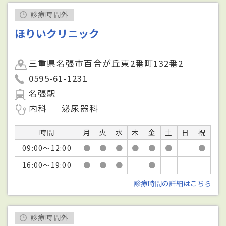
診療時間外
ほりいクリニック
三重県名張市百合が丘東2番町132番2
0595-61-1231
名張駅
内科
泌尿器科
時間
月
火
水
木
金
土
日
祝
09:00～12:00
●
●
●
●
●
●
－
●
16:00～19:00
●
●
●
－
●
－
－
－
診療時間の詳細はこちら
診療時間外