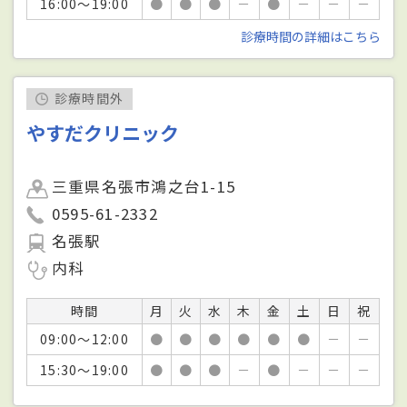
16:00～19:00
●
●
●
－
●
－
－
－
診療時間の詳細はこちら
診療時間外
やすだクリニック
三重県名張市鴻之台1-15
0595-61-2332
名張駅
内科
時間
月
火
水
木
金
土
日
祝
09:00～12:00
●
●
●
●
●
●
－
－
15:30～19:00
●
●
●
－
●
－
－
－