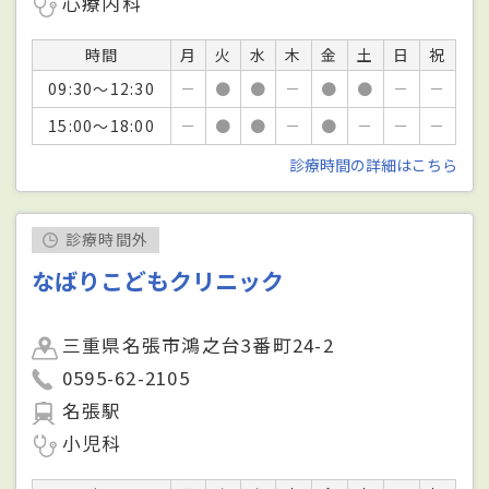
心療内科
時間
月
火
水
木
金
土
日
祝
09:30～12:30
－
●
●
－
●
●
－
－
15:00～18:00
－
●
●
－
●
－
－
－
診療時間の詳細はこちら
診療時間外
なばりこどもクリニック
三重県名張市鴻之台3番町24-2
0595-62-2105
名張駅
小児科