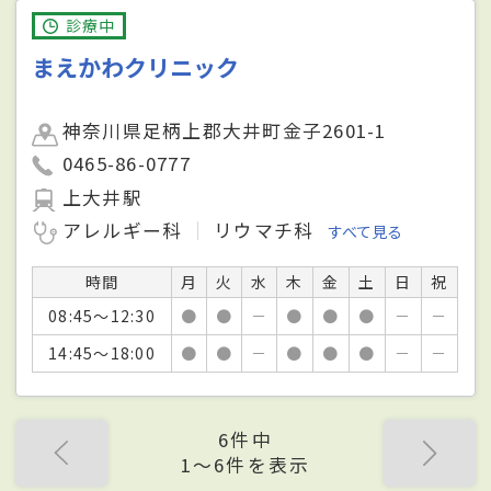
診療中
まえかわクリニック
神奈川県足柄上郡大井町金子2601-1
0465-86-0777
上大井駅
アレルギー科
リウマチ科
すべて見る
時間
月
火
水
木
金
土
日
祝
08:45～12:30
●
●
－
●
●
●
－
－
14:45～18:00
●
●
－
●
●
●
－
－
6件中
1〜6件を表示