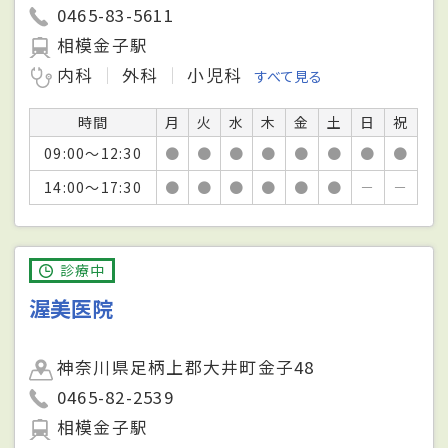
0465-83-5611
相模金子駅
内科
外科
小児科
すべて見る
時間
月
火
水
木
金
土
日
祝
09:00～12:30
●
●
●
●
●
●
●
●
14:00～17:30
●
●
●
●
●
●
－
－
診療中
渥美医院
神奈川県足柄上郡大井町金子48
0465-82-2539
相模金子駅