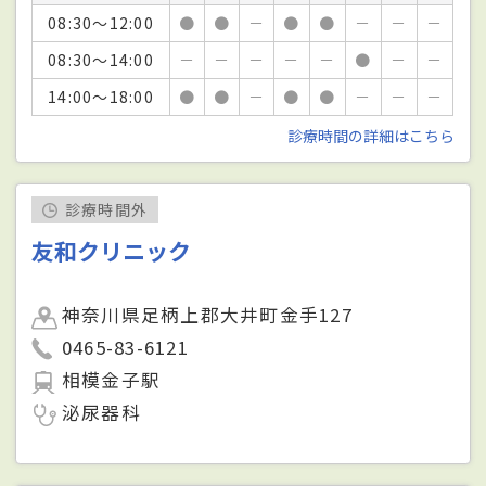
08:30～12:00
●
●
－
●
●
－
－
－
08:30～14:00
－
－
－
－
－
●
－
－
14:00～18:00
●
●
－
●
●
－
－
－
診療時間の詳細はこちら
診療時間外
友和クリニック
神奈川県足柄上郡大井町金手127
0465-83-6121
相模金子駅
泌尿器科