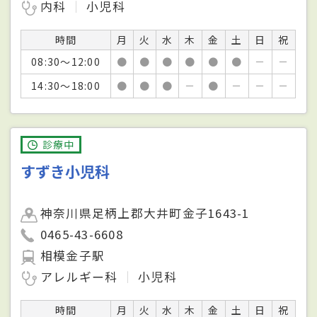
内科
小児科
時間
月
火
水
木
金
土
日
祝
08:30～12:00
●
●
●
●
●
●
－
－
14:30～18:00
●
●
●
－
●
－
－
－
診療中
すずき小児科
神奈川県足柄上郡大井町金子1643-1
0465-43-6608
相模金子駅
アレルギー科
小児科
時間
月
火
水
木
金
土
日
祝