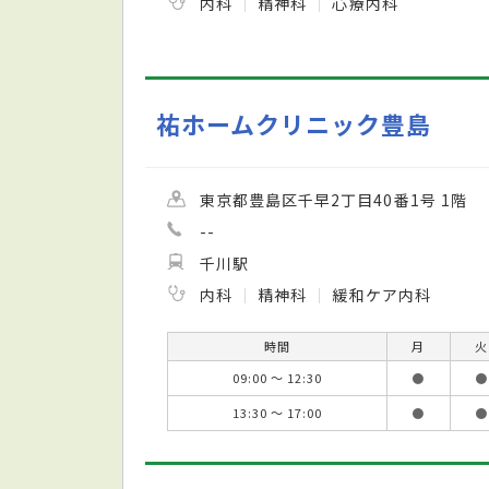
内科
精神科
心療内科
祐ホームクリニック豊島
東京都豊島区千早2丁目40番1号 1階
--
千川駅
内科
精神科
緩和ケア内科
時間
月
火
09:00 ～ 12:30
●
●
13:30 ～ 17:00
●
●