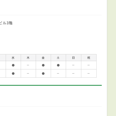
ビル3階
水
木
金
土
日
祝
●
－
●
●
－
－
●
－
●
－
－
－