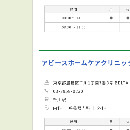
時間
月
火
08:30 ～ 13:00
●
●
08:30 ～ 11:00
－
－
アビースホームケアクリニッ
東京都豊島区千川1丁目7番3号 BELTA 
03-3958-0230
千川駅
内科
呼吸器内科
外科
時間
月
火
09:00 ～ 18:00
●
●