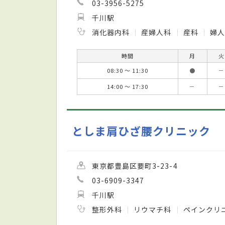
03-3956-5275
千川駅
消化器内科
産婦人科
産科
婦人
時間
月
火
08:30 ～ 11:30
●
－
14:00 ～ 17:30
－
－
としま肩ひざ腰クリニック
東京都豊島区要町3-23-4
03-6909-3347
千川駅
整形外科
リウマチ科
ペインクリ