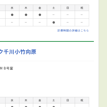
水
木
金
土
日
祝
●
●
●
－
－
－
－
－
－
●
－
－
診療時間の詳細はこちら
ク千川小竹向原
M B号室
水
木
金
土
日
祝
●
●
●
●
－
－