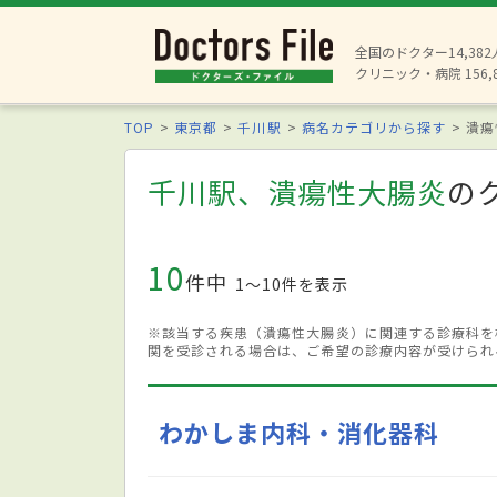
全国のドクター14,38
クリニック・病院 156,
TOP
東京都
千川駅
病名カテゴリから探す
潰瘍
千川駅、潰瘍性大腸炎
の
10
件中
1〜10件を表示
※該当する疾患（潰瘍性大腸炎）に関連する診療科を
関を受診される場合は、ご希望の診療内容が受けられ
わかしま内科・消化器科