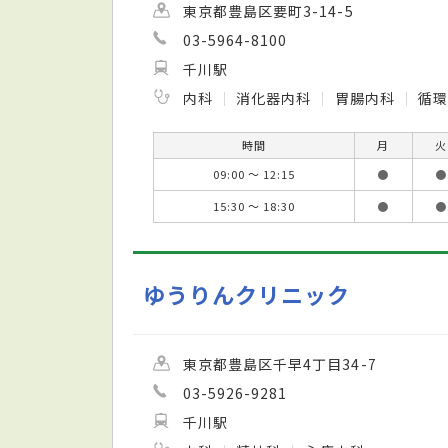
東京都豊島区要町3-14-5
03-5964-8100
千川駅
内科
消化器内科
胃腸内科
循環
時間
月
火
09:00 ～ 12:15
●
●
15:30 ～ 18:30
●
●
ゆうりんクリニック
東京都豊島区千早4丁目34-7
03-5926-9281
千川駅