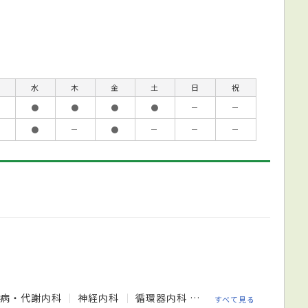
水
木
金
土
日
祝
●
●
●
●
－
－
●
－
●
－
－
－
尿病・代謝内科
神経内科
循環器内科
心療内科
外科
皮
すべて見る