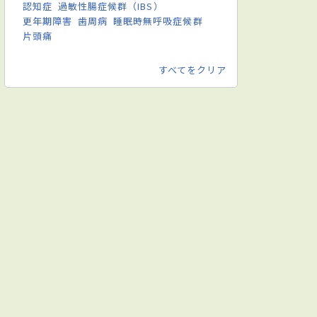
認知症
過敏性腸症候群（IBS）
更年期障害
歯周病
睡眠時無呼吸症候群
片頭痛
すべてをクリア
膚科
消化器外科
心臓外科
血管外科
呼吸器外科
小児