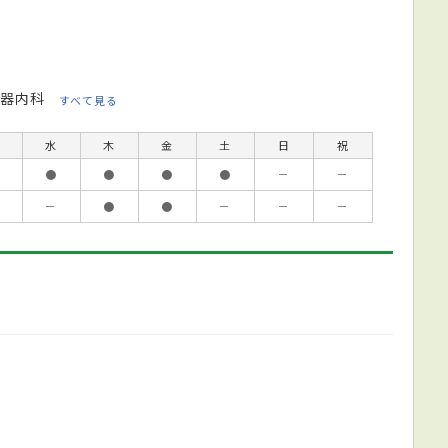
器内科
すべて見る
水
木
金
土
日
祝
●
●
●
●
－
－
－
●
●
－
－
－