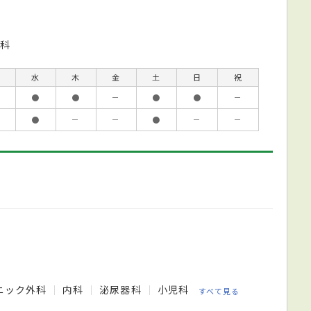
科
水
木
金
土
日
祝
●
●
－
●
●
－
●
－
－
●
－
－
ニック外科
内科
泌尿器科
小児科
すべて見る