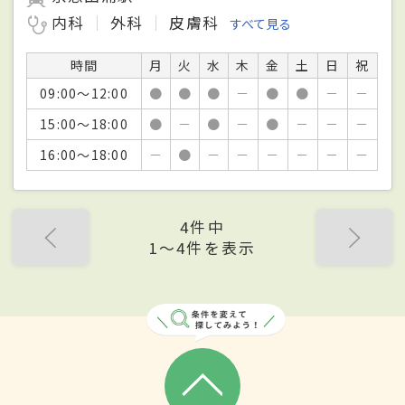
内科
外科
皮膚科
すべて見る
時間
月
火
水
木
金
土
日
祝
09:00～12:00
●
●
●
－
●
●
－
－
15:00～18:00
●
－
●
－
●
－
－
－
16:00～18:00
－
●
－
－
－
－
－
－
4件中
1〜4件を表示