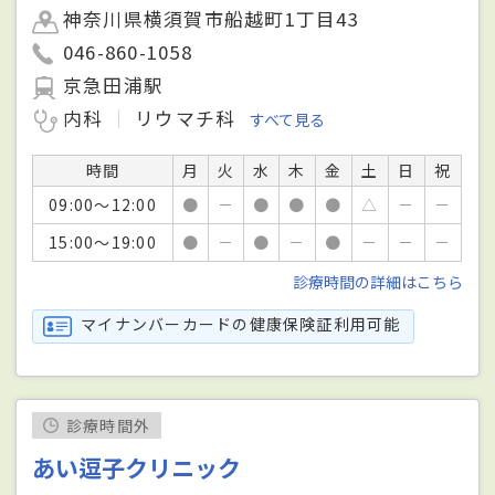
神奈川県横須賀市船越町1丁目43
046-860-1058
京急田浦駅
内科
リウマチ科
すべて見る
時間
月
火
水
木
金
土
日
祝
09:00～12:00
●
－
●
●
●
△
－
－
15:00～19:00
●
－
●
－
●
－
－
－
診療時間の詳細はこちら
マイナンバーカードの健康保険証利用可能
診療時間外
あい逗子クリニック