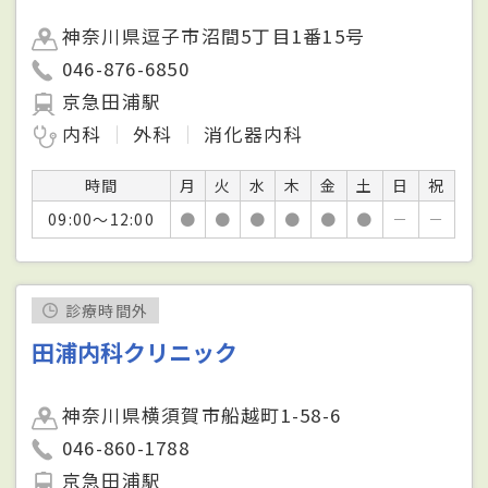
神奈川県逗子市沼間5丁目1番15号
046-876-6850
京急田浦駅
内科
外科
消化器内科
時間
月
火
水
木
金
土
日
祝
09:00～12:00
●
●
●
●
●
●
－
－
診療時間外
田浦内科クリニック
神奈川県横須賀市船越町1-58-6
046-860-1788
京急田浦駅