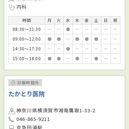
内科
時間
月
火
水
木
金
土
日
祝
08:30～11:30
－
－
●
－
－
－
－
－
09:00～12:00
●
●
－
●
●
●
－
－
14:30～17:30
－
－
●
－
－
－
－
－
15:00～18:00
●
●
－
●
－
●
－
－
診療時間外
たかとり医院
神奈川県横須賀市湘南鷹取1-33-2
046-865-9211
京急田浦駅