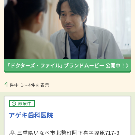
4
件中
1〜4件を表示
診療中
アゲキ歯科医院
三重県いなべ市北勢町阿下喜字塚原717-3