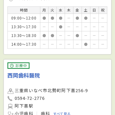
時間
月
火
水
木
金
土
日
祝
09:00～12:00
●
●
●
－
●
●
－
－
13:30～17:30
－
－
●
－
－
－
－
－
13:30～18:30
●
●
－
－
●
－
－
－
14:00～17:30
－
－
－
－
－
●
－
－
診療中
西岡歯科醫院
三重県いなべ市北勢町阿下喜256-9
0594-72-2776
阿下喜駅
小児歯科
歯科
すべて見る