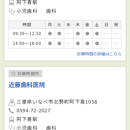
阿下喜駅
小児歯科
歯科
時間
月
火
水
木
金
土
日
祝
09:30～12:30
●
●
－
●
●
●
－
－
14:00～18:00
●
●
－
●
●
●
－
－
診療時間の詳細はこちら
診療時間外
近藤歯科医院
三重県いなべ市北勢町阿下喜1058
0594-72-2027
阿下喜駅
小児歯科
歯科