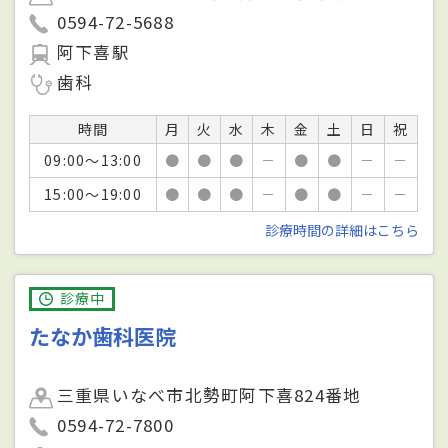
0594-72-5688
阿下喜駅
歯科
時間
月
火
水
木
金
土
日
祝
09:00～13:00
●
●
●
－
●
●
－
－
15:00～19:00
●
●
●
－
●
●
－
－
診療時間の詳細はこちら
診療中
たなか歯科医院
三重県いなべ市北勢町阿下喜824番地
0594-72-7800