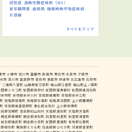
認知症
過敏性腸症候群（IBS）
更年期障害
歯周病
睡眠時無呼吸症候群
片頭痛
すべてをクリア
館市
小樽市
旭川市
室蘭市
釧路市
帯広市
北見市
夕張市
内市
深川市
富良野市
登別市
恵庭市
伊達市
北広島市
石狩市
町
二海郡八雲町
山越郡長万部町
檜山郡江差町
檜山郡上ノ国町
虻田郡ニセコ町
虻田郡真狩村
虻田郡留寿都村
虻田郡喜茂別町
郡余市町
余市郡赤井川村
空知郡南幌町
空知郡奈井江町
町
雨竜郡雨竜町
雨竜郡北竜町
雨竜郡沼田町
上川郡鷹栖町
町
空知郡南富良野町
勇払郡占冠村
上川郡和寒町
苫前郡羽幌町
苫前郡初山別村
天塩郡遠別町
天塩郡天塩町
網走郡美幌町
網走郡津別町
斜里郡斜里町
斜里郡清里町
紋別郡雄武町
網走郡大空町
虻田郡豊浦町
有珠郡壮瞥町
似郡様似町
幌泉郡えりも町
日高郡新ひだか町
河東郡音更町