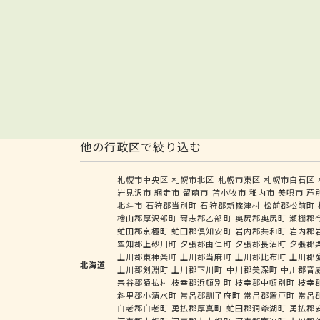
他の行政区で絞り込む
札幌市中央区
札幌市北区
札幌市東区
札幌市白石区
岩見沢市
網走市
留萌市
苫小牧市
稚内市
美唄市
芦
北斗市
石狩郡当別町
石狩郡新篠津村
松前郡松前町
檜山郡厚沢部町
爾志郡乙部町
奥尻郡奥尻町
瀬棚郡
虻田郡京極町
虻田郡倶知安町
岩内郡共和町
岩内郡
空知郡上砂川町
夕張郡由仁町
夕張郡長沼町
夕張郡
上川郡東神楽町
上川郡当麻町
上川郡比布町
上川郡
北海道
上川郡剣淵町
上川郡下川町
中川郡美深町
中川郡音
宗谷郡猿払村
枝幸郡浜頓別町
枝幸郡中頓別町
枝幸
斜里郡小清水町
常呂郡訓子府町
常呂郡置戸町
常呂
白老郡白老町
勇払郡厚真町
虻田郡洞爺湖町
勇払郡