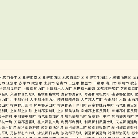
札幌市豊平区
札幌市南区
札幌市西区
札幌市厚別区
札幌市手稲区
札幌市清田区
函
別市
江別市
赤平市
紋別市
士別市
名寄市
三笠市
根室市
千歳市
滝川市
砂川市
歌志
松前郡福島町
上磯郡知内町
上磯郡木古内町
亀田郡七飯町
茅部郡鹿部町
茅部郡森
今金町
久遠郡せたな町
島牧郡島牧村
寿都郡寿都町
寿都郡黒松内町
磯谷郡蘭越町
岩内町
古宇郡泊村
古宇郡神恵内村
積丹郡積丹町
古平郡古平町
余市郡仁木町
余市
栗山町
樺戸郡月形町
樺戸郡浦臼町
樺戸郡新十津川町
雨竜郡妹背牛町
雨竜郡秩父別
愛別町
上川郡上川町
上川郡東川町
上川郡美瑛町
空知郡上富良野町
空知郡中富良野
威子府村
中川郡中川町
雨竜郡幌加内町
増毛郡増毛町
留萌郡小平町
苫前郡苫前町
郡枝幸町
天塩郡豊富町
礼文郡礼文町
利尻郡利尻町
利尻郡利尻富士町
天塩郡幌延町
郡佐呂間町
紋別郡遠軽町
紋別郡湧別町
紋別郡滝上町
紋別郡興部町
紋別郡西興部村
安平町
勇払郡むかわ町
沙流郡日高町
沙流郡平取町
新冠郡新冠町
浦河郡浦河町
様