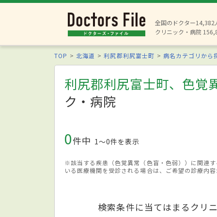
全国のドクター14,38
クリニック・病院 156,
TOP
北海道
利尻郡利尻富士町
病名カテゴリから
利尻郡利尻富士町、色覚
ク・病院
0
件中
1〜0件を表示
※該当する疾患（色覚異常（色盲・色弱））に関連す
いる医療機関を受診される場合は、ご希望の診療内容
検索条件に当てはまるクリ