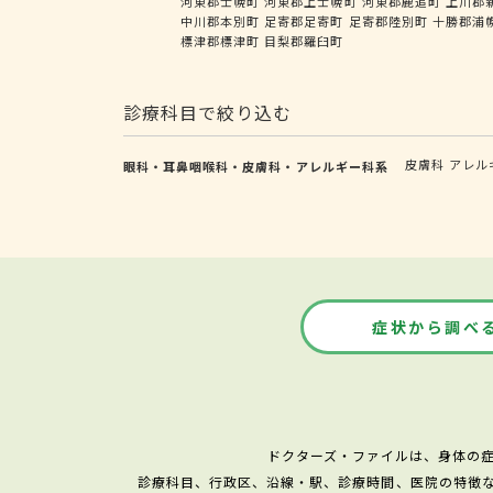
河東郡士幌町
河東郡上士幌町
河東郡鹿追町
上川郡
中川郡本別町
足寄郡足寄町
足寄郡陸別町
十勝郡浦
標津郡標津町
目梨郡羅臼町
診療科目で絞り込む
皮膚科
アレル
眼科・耳鼻咽喉科・皮膚科・アレルギー科系
症状から調べ
ドクターズ・ファイルは、身体の
診療科目、行政区、沿線・駅、診療時間、医院の特徴