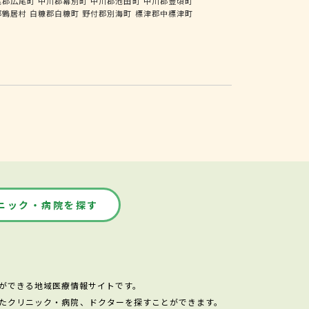
尾郡広尾町
中川郡幕別町
中川郡池田町
中川郡豊頃町
郡鶴居村
白糠郡白糠町
野付郡別海町
標津郡中標津町
ニック・病院を探す
ができる地域医療情報サイトです。
たクリニック・病院、ドクターを探すことができます。