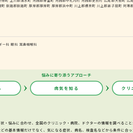
新得町
上川郡清水町
河西郡芽室町
河西郡中札内村
河西郡更別村
広尾郡大樹町
広
幌町
釧路郡釧路町
厚岸郡厚岸町
厚岸郡浜中町
川上郡標茶町
川上郡弟子屈町
阿寒
ギー科
眼科
耳鼻咽喉科
悩みに寄り添うアプローチ
る
病気を知る
クリ
症状・悩みに合わせ、全国のクリニック・病院、ドクターの情報を調べること
などの基本情報だけでなく、気になる症状、病名、検査名などから条件に合っ