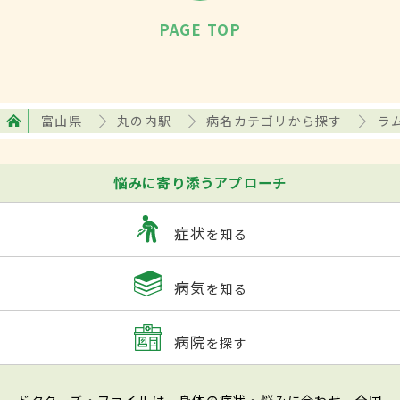
PAGE TOP
富山県
丸の内駅
病名カテゴリから探す
ラ
悩みに寄り添うアプローチ
症状
を知る
病気
を知る
病院
を探す
ドクターズ・ファイルは、身体の症状・悩みに合わせ、全国