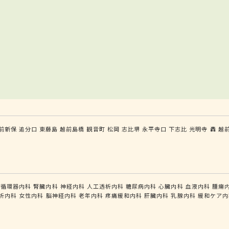
前新保
追分口
東藤島
越前島橋
観音町
松岡
志比堺
永平寺口
下志比
光明寺
轟
越
循環器内科
腎臓内科
神経内科
人工透析内科
糖尿病内科
心臓内科
血液内科
腫瘍
析内科
女性内科
脳神経内科
老年内科
疼痛緩和内科
肝臓内科
乳腺内科
緩和ケア内