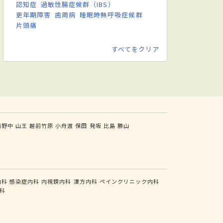
認知症
過敏性腸症候群（IBS）
更年期障害
歯周病
睡眠時無呼吸症候群
片頭痛
すべてをクリア
前野中
山王
越前竹原
小舟渡
保田
発坂
比島
勝山
内科
感染症内科
内視鏡内科
漢方内科
ペインクリニック内科
科