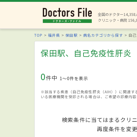
全国のドクター14,35
クリニック・病院 156,
TOP
福井県
保田駅
病名カテゴリから探す
自己
保田駅、自己免疫性肝炎（
0
件中
1〜0件を表示
※該当する疾患（自己免疫性肝炎（AIH））に関連
いる医療機関を受診される場合は、ご希望の診療内容
検索条件に当てはまるクリ
再度条件を変