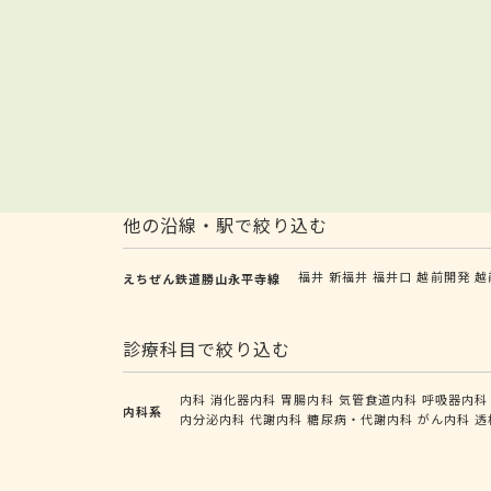
他の沿線・駅で絞り込む
福井
新福井
福井口
越前開発
越
えちぜん鉄道勝山永平寺線
診療科目で絞り込む
内科
消化器内科
胃腸内科
気管食道内科
呼吸器内科
内科系
内分泌内科
代謝内科
糖尿病・代謝内科
がん内科
透