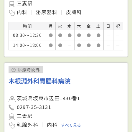
三妻駅
内科
泌尿器科
皮膚科
時間
月
火
水
木
金
土
日
祝
08:30～12:30
●
●
●
●
●
●
－
－
14:00～18:00
●
●
－
●
●
●
－
－
診療時間外
木根淵外科胃腸科病院
茨城県坂東市辺田1430番1
0297-35-3131
三妻駅
乳腺外科
内科
すべて見る