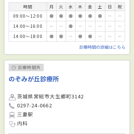
時間
月
火
水
木
金
土
日
祝
09:00～12:00
●
●
●
●
●
●
－
－
14:00～16:00
－
－
●
－
－
－
－
－
14:00～18:00
●
●
－
●
●
－
－
－
診療時間の詳細はこちら
診療時間外
のぞみが丘診療所
茨城県常総市大生郷町3142
0297-24-0662
三妻駅
内科