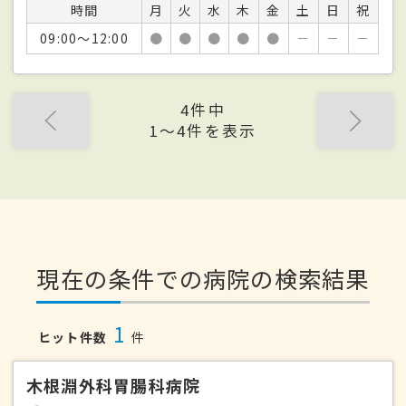
時間
月
火
水
木
金
土
日
祝
09:00～12:00
●
●
●
●
●
－
－
－
4件中
1〜4件を表示
現在の条件での病院の検索結果
1
ヒット件数
件
木根淵外科胃腸科病院