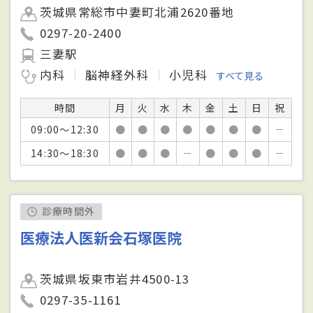
茨城県常総市中妻町北浦2620番地
0297-20-2400
三妻駅
内科
脳神経外科
小児科
すべて見る
時間
月
火
水
木
金
土
日
祝
09:00～12:30
●
●
●
●
●
●
●
－
14:30～18:30
●
●
●
－
●
●
●
－
診療時間外
医療法人医新会石塚医院
茨城県坂東市岩井4500-13
0297-35-1161