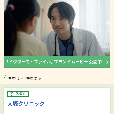
4
件中
1〜4件を表示
診療中
大塚クリニック