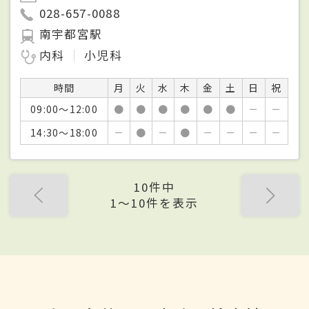
028-657-0088
南宇都宮駅
内科
小児科
時間
月
火
水
木
金
土
日
祝
09:00～12:00
●
●
●
●
●
●
－
－
14:30～18:00
－
●
－
●
－
－
－
－
10件中
1〜10件を表示