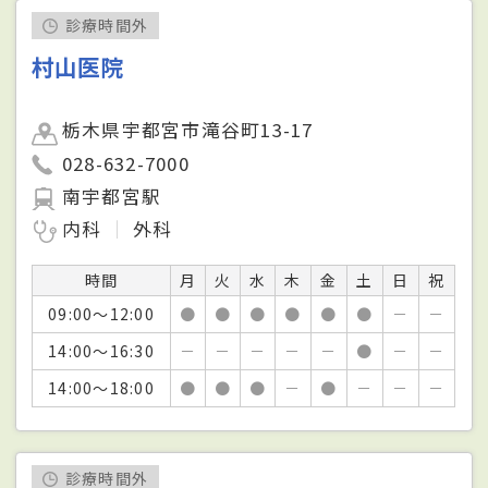
診療時間外
村山医院
栃木県宇都宮市滝谷町13-17
028-632-7000
南宇都宮駅
内科
外科
時間
月
火
水
木
金
土
日
祝
09:00～12:00
●
●
●
●
●
●
－
－
14:00～16:30
－
－
－
－
－
●
－
－
14:00～18:00
●
●
●
－
●
－
－
－
診療時間外