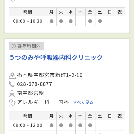
時間
月
火
水
木
金
土
日
祝
09:00～10:30
●
●
●
－
●
●
－
－
診療時間外
うつのみや呼吸器内科クリニック
栃木県宇都宮市新町1-2-10
028-678-8877
南宇都宮駅
アレルギー科
内科
すべて見る
時間
月
火
水
木
金
土
日
祝
09:00～12:00
●
●
●
●
●
－
－
－