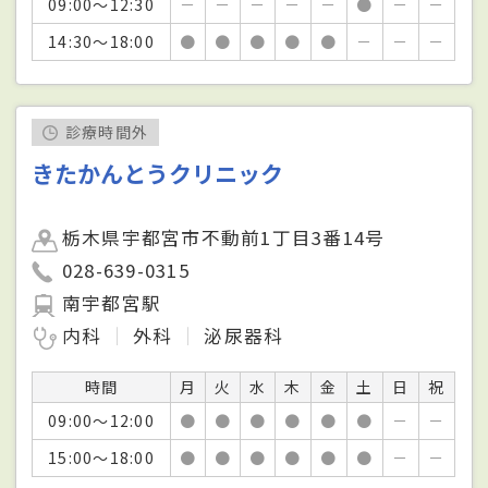
09:00～12:30
－
－
－
－
－
●
－
－
14:30～18:00
●
●
●
●
●
－
－
－
診療時間外
きたかんとうクリニック
栃木県宇都宮市不動前1丁目3番14号
028-639-0315
南宇都宮駅
内科
外科
泌尿器科
時間
月
火
水
木
金
土
日
祝
09:00～12:00
●
●
●
●
●
●
－
－
15:00～18:00
●
●
●
●
●
●
－
－