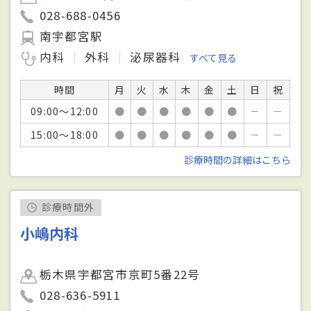
028-688-0456
南宇都宮駅
内科
外科
泌尿器科
すべて見る
時間
月
火
水
木
金
土
日
祝
09:00～12:00
●
●
●
●
●
●
－
－
15:00～18:00
●
●
●
●
●
●
－
－
診療時間の詳細はこちら
診療時間外
小嶋内科
栃木県宇都宮市京町5番22号
028-636-5911