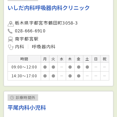
いしだ内科呼吸器内科クリニック
栃木県宇都宮市鶴田町3058-3
028-666-6910
南宇都宮駅
内科
呼吸器内科
時間
月
火
水
木
金
土
日
祝
09:00～12:00
●
●
－
●
●
●
－
－
14:30～17:00
●
●
－
●
●
－
－
－
診療時間外
平尾内科小児科