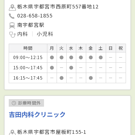
栃木県宇都宮市西原町557番地12
028-658-1855
南宇都宮駅
内科
小児科
時間
月
火
水
木
金
土
日
祝
09:00～12:15
●
●
●
●
●
●
－
－
15:00～17:45
●
－
●
－
－
－
－
－
16:15～17:45
－
●
－
－
●
－
－
－
診療時間外
吉田内科クリニック
栃木県宇都宮市屋板町155-1