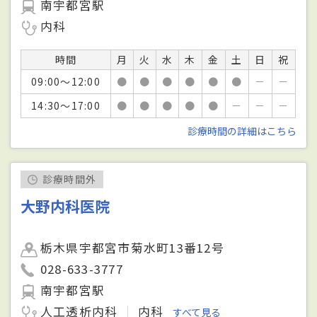
南宇都宮駅
内科
時間
月
火
水
木
金
土
日
祝
09:00～12:00
●
●
●
●
●
●
－
－
14:30～17:00
●
●
●
●
●
－
－
－
診療時間の詳細はこちら
診療時間外
大野内科医院
栃木県宇都宮市菊水町13番12号
028-633-3777
南宇都宮駅
人工透析内科
内科
すべて見る