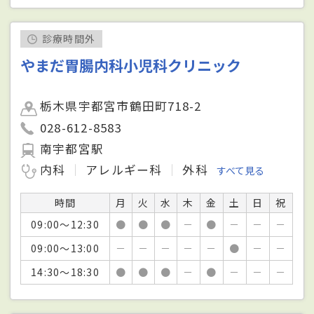
診療時間外
やまだ胃腸内科小児科クリニック
栃木県宇都宮市鶴田町718-2
028-612-8583
南宇都宮駅
内科
アレルギー科
外科
すべて見る
時間
月
火
水
木
金
土
日
祝
09:00～12:30
●
●
●
－
●
－
－
－
09:00～13:00
－
－
－
－
－
●
－
－
14:30～18:30
●
●
●
－
●
－
－
－