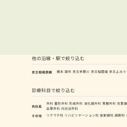
他の沿線・駅で絞り込む
橋本
調布
京王多摩川
京王稲田堤
京王よみう
京王相模原線
診療科目で絞り込む
外科
整形外科
形成外科
消化器外科
胃腸外科
気管
外科系
血管外科
内分泌外科
リウマチ科
リハビリテーション科
放射線科
麻酔科
その他