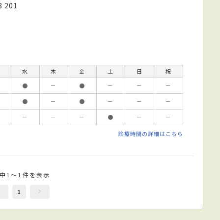
201
水
木
金
土
日
祝
●
－
●
－
－
－
●
－
●
－
－
－
－
－
－
●
－
－
診療時間の詳細はこちら
件中1～1件を表示
1