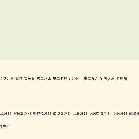
りランド
稲城
若葉台
京王永山
京王多摩センター
京王堀之内
南大沢
多摩境
食道外科
呼吸器外科
脳神経外科
循環器外科
乳腺外科
心臓血管外科
心臓外科
腫瘍
救急科