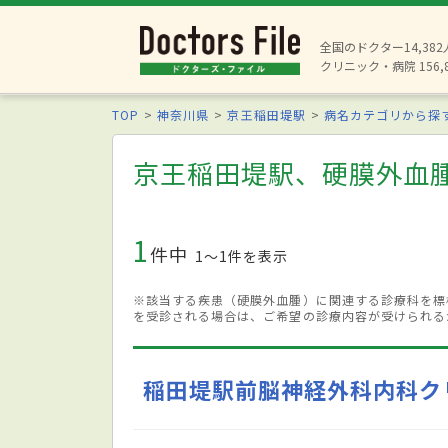
全国のドクター14,38
クリニック・病院 156,
TOP
神奈川県
京王稲田堤駅
病名カテゴリから探
京王稲田堤駅、硬膜外血
1
件中
1〜1件を表示
※該当する疾患（硬膜外血腫）に関連する診療科を標
を受診される場合は、ご希望の診療内容が受けられる
稲田堤駅前脳神経外科内科ク