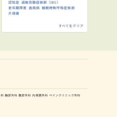
認知症
過敏性腸症候群（IBS）
更年期障害
歯周病
睡眠時無呼吸症候群
片頭痛
すべてをクリア
外科
胸部外科
腹部外科
内視鏡外科
ペインクリニック外科