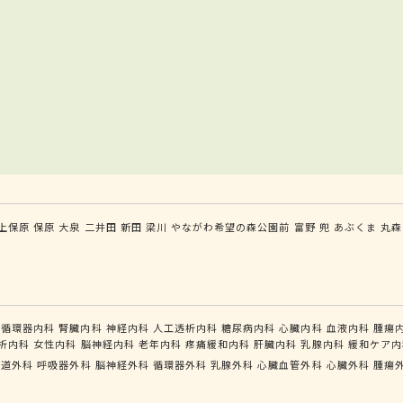
上保原
保原
大泉
二井田
新田
梁川
やながわ希望の森公園前
富野
兜
あぶくま
丸森
循環器内科
腎臓内科
神経内科
人工透析内科
糖尿病内科
心臓内科
血液内科
腫瘍
析内科
女性内科
脳神経内科
老年内科
疼痛緩和内科
肝臓内科
乳腺内科
緩和ケア内
食道外科
呼吸器外科
脳神経外科
循環器外科
乳腺外科
心臓血管外科
心臓外科
腫瘍