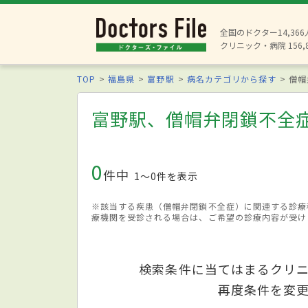
全国のドクター14,36
クリニック・病院 156,
TOP
福島県
富野駅
病名カテゴリから探す
僧帽
富野駅、僧帽弁閉鎖不全
0
件中
1〜0件を表示
※該当する疾患（僧帽弁閉鎖不全症）に関連する診療
療機関を受診される場合は、ご希望の診療内容が受け
検索条件に当てはまるクリ
再度条件を変