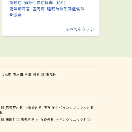
認知症
過敏性腸症候群（IBS）
更年期障害
歯周病
睡眠時無呼吸症候群
片頭痛
すべてをクリア
北丸森
南角田
角田
横倉
岡
東船岡
内科
感染症内科
内視鏡内科
漢方内科
ペインクリニック内科
科
外科
胸部外科
腹部外科
内視鏡外科
ペインクリニック外科