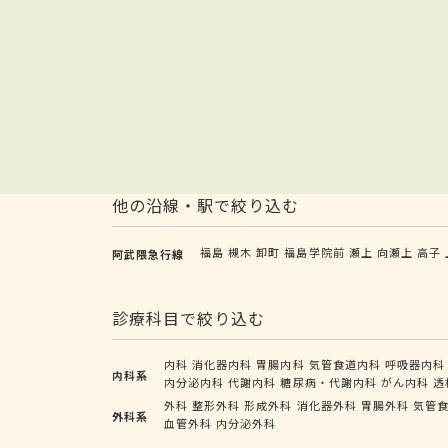
他の沿線・駅で絞り込む
福島
槻木
卸町
福島学院前
瀬上
向瀬上
高子
阿武隈急行線
診療科目で絞り込む
内科
消化器内科
胃腸内科
気管食道内科
呼吸器内科
内科系
内分泌内科
代謝内科
糖尿病・代謝内科
がん内科
透
外科
整形外科
形成外科
消化器外科
胃腸外科
気管
外科系
血管外科
内分泌外科