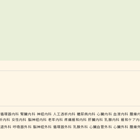
循環器内科
腎臓内科
神経内科
人工透析内科
糖尿病内科
心臓内科
血液内科
腫瘍
析内科
女性内科
脳神経内科
老年内科
疼痛緩和内科
肝臓内科
乳腺内科
緩和ケア内
食道外科
呼吸器外科
脳神経外科
循環器外科
乳腺外科
心臓血管外科
心臓外科
腫瘍