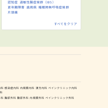
認知症
過敏性腸症候群（IBS）
更年期障害
歯周病
睡眠時無呼吸症候群
片頭痛
すべてをクリア
内科
感染症内科
内視鏡内科
漢方内科
ペインクリニック内科
科
外科
胸部外科
腹部外科
内視鏡外科
ペインクリニック外科