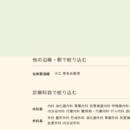
他の沿線・駅で絞り込む
大江
東名古屋港
名鉄築港線
診療科目で絞り込む
内科
消化器内科
胃腸内科
気管食道内科
呼吸器内科
内科系
内分泌内科
代謝内科
糖尿病・代謝内科
がん内科
透
外科
整形外科
形成外科
消化器外科
胃腸外科
気管
外科系
血管外科
内分泌外科