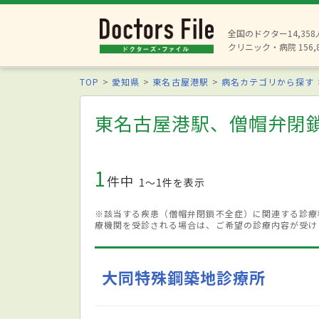
全国のドクター14,35
クリニック・病院 156,
TOP
愛知県
東名古屋港駅
病名カテゴリから探す
東名古屋港駅、僧帽弁閉
1
件中
1〜1件を表示
※該当する疾患（僧帽弁閉鎖不全症）に関連する診療
療機関を受診される場合は、ご希望の診療内容が受け
大同特殊鋼築地診療所