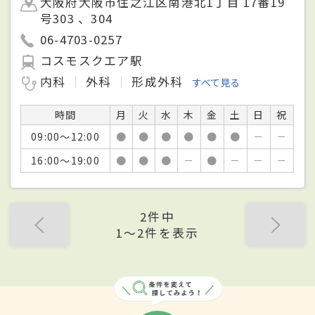
大阪府大阪市住之江区南港北1丁目 17番19
号303 、304
06-4703-0257
コスモスクエア駅
内科
外科
形成外科
すべて見る
時間
月
火
水
木
金
土
日
祝
09:00～12:00
●
●
●
●
●
●
－
－
16:00～19:00
●
●
●
－
●
－
－
－
2件中
1〜2件を表示