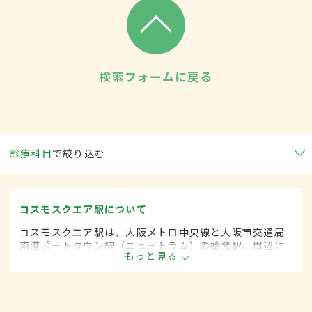
検索フォームに戻る
診療科目
で絞り込む
コスモスクエア駅について
コスモスクエア駅は、大阪メトロ中央線と大阪市交通局
南港ポートタウン線（ニュートラム）の始発駅。周辺に
もっと見る
は大規模な国際展示場をはじめ、ホテルや飲食店などが
多い。展望台が入った複合商業施設などがある観光ス
ポットとしても知られる。