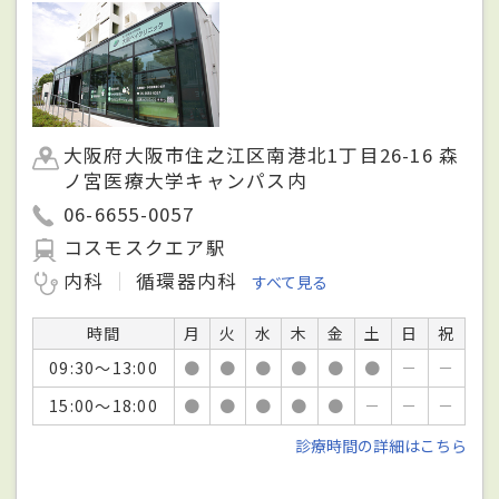
大阪府大阪市住之江区南港北1丁目26-16 森
ノ宮医療大学キャンパス内
06-6655-0057
コスモスクエア駅
内科
循環器内科
すべて見る
時間
月
火
水
木
金
土
日
祝
09:30～13:00
●
●
●
●
●
●
－
－
15:00～18:00
●
●
●
●
●
－
－
－
診療時間の詳細はこちら