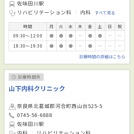
佐味田川駅
リハビリテーション科
内科
すべて見る
時間
月
火
水
木
金
土
日
祝
09:30～12:00
●
●
●
－
●
●
－
－
18:30～19:30
●
●
●
－
●
－
－
－
診療時間の詳細はこちら
診療時間外
山下内科クリニック
奈良県北葛城郡河合町西山台525-5
0745-56-6888
佐味田川駅
内科
リハビリテーション科