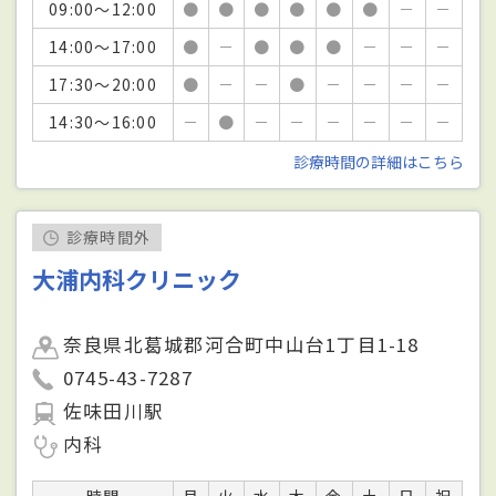
09:00～12:00
●
●
●
●
●
●
－
－
14:00～17:00
●
－
●
●
●
－
－
－
17:30～20:00
●
－
－
●
－
－
－
－
14:30～16:00
－
●
－
－
－
－
－
－
診療時間の詳細はこちら
診療時間外
大浦内科クリニック
奈良県北葛城郡河合町中山台1丁目1-18
0745-43-7287
佐味田川駅
内科
時間
月
火
水
木
金
土
日
祝