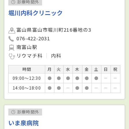
診療時間外
堀川内科クリニック
富山県富山市堀川町216番地の3
076-422-2031
南富山駅
リウマチ科
内科
時間
月
火
水
木
金
土
日
祝
09:00～12:30
●
●
●
●
●
●
－
－
14:00～18:00
●
●
－
●
●
－
－
－
診療時間外
いま泉病院