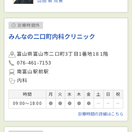
山田 毅 院長
診療時間外
みんなの二口町内科クリニック
富山県富山市二口町3丁目1番地18 1階
076-461-7153
南富山駅前駅
内科
時間
月
火
水
木
金
土
日
祝
09:00～18:00
●
●
●
●
●
－
－
－
診療時間の詳細はこちら