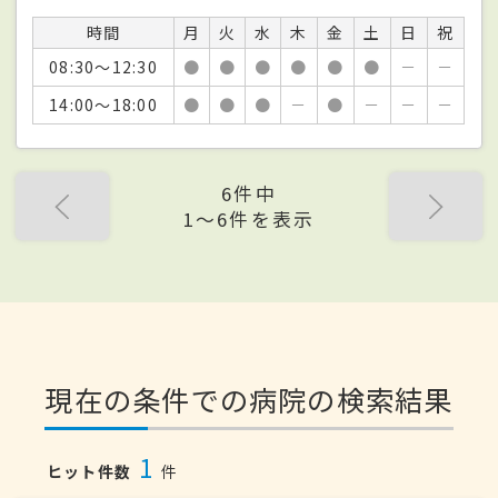
時間
月
火
水
木
金
土
日
祝
08:30～12:30
●
●
●
●
●
●
－
－
14:00～18:00
●
●
●
－
●
－
－
－
6件中
1〜6件を表示
現在の条件での病院の検索結果
1
ヒット件数
件