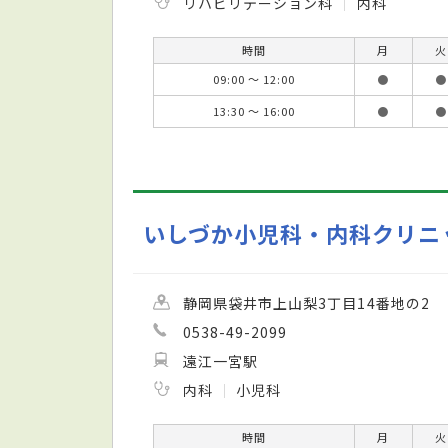
リハビリテーション科
内科
時間
月
火
09:00 ～ 12:00
●
●
13:30 ～ 16:00
●
●
いしづか小児科・内科クリニ
静岡県袋井市上山梨3丁目14番地の2
0538-49-2099
遠江一宮駅
内科
小児科
時間
月
火