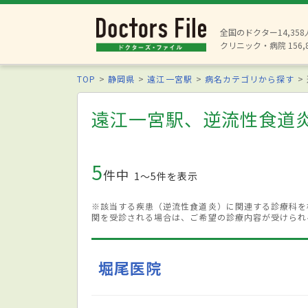
全国のドクター14,35
クリニック・病院 156,
TOP
静岡県
遠江一宮駅
病名カテゴリから探す
遠江一宮駅、逆流性食道
5
件中
1〜5件を表示
※該当する疾患（逆流性食道炎）に関連する診療科を
関を受診される場合は、ご希望の診療内容が受けられ
堀尾医院