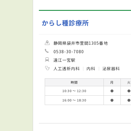
からし種診療所
静岡県袋井市萱間1305番地
0538-30-7080
遠江一宮駅
人工透析内科
内科
泌尿器科
時間
月
火
10:30 ～ 12:30
●
●
16:00 ～ 18:30
●
●