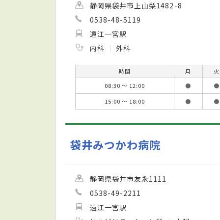
静岡県袋井市上山梨1482-8
0538-48-5119
遠江一宮駅
内科
外科
時間
月
火
08:30 ～ 12:00
●
●
15:00 ～ 18:00
●
●
袋井みつかわ病院
静岡県袋井市友永1111
0538-49-2211
遠江一宮駅