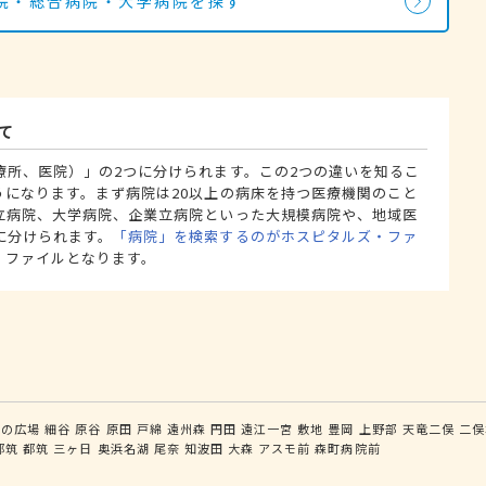
院・総合病院・大学病院を探す
て
療所、医院）」の2つに分けられます。この2つの違いを知るこ
うになります。まず病院は20以上の病床を持つ医療機関のこと
立病院、大学病院、企業立病院といった大規模病院や、地域医
に分けられます。
「病院」を検索するのがホスピタルズ・ファ
・ファイルとなります。
いの広場
細谷
原谷
原田
戸綿
遠州森
円田
遠江一宮
敷地
豊岡
上野部
天竜二俣
二俣
都筑
都筑
三ヶ日
奥浜名湖
尾奈
知波田
大森
アスモ前
森町病院前