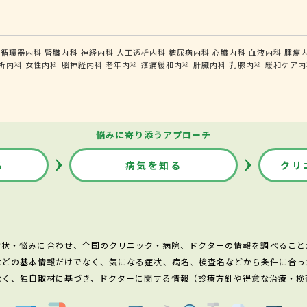
循環器内科
腎臓内科
神経内科
人工透析内科
糖尿病内科
心臓内科
血液内科
腫瘍
析内科
女性内科
脳神経内科
老年内科
疼痛緩和内科
肝臓内科
乳腺内科
緩和ケア内
悩みに寄り添うアプローチ
る
病気を知る
クリ
症状・悩みに合わせ、全国のクリニック・病院、ドクターの情報を調べること
などの基本情報だけでなく、気になる症状、病名、検査名などから条件に合っ
なく、独自取材に基づき、ドクターに関する情報（診療方針や得意な治療・検