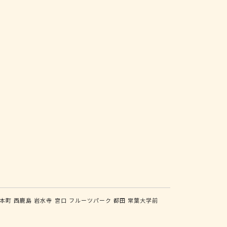
本町
西鹿島
岩水寺
宮口
フルーツパーク
都田
常葉大学前