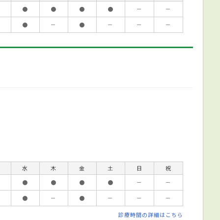
●
●
●
●
－
－
●
－
●
－
－
－
水
木
金
土
日
祝
●
●
●
●
－
－
●
－
●
－
－
－
診療時間の詳細はこちら