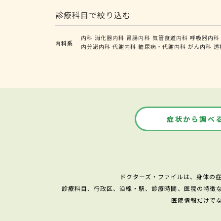
診療科目で絞り込む
内科
消化器内科
胃腸内科
気管食道内科
呼吸器内科
内科系
内分泌内科
代謝内科
糖尿病・代謝内科
がん内科
透
症状から調べ
ドクターズ・ファイルは、身体の
診療科目、行政区、沿線・駅、診療時間、医院の特徴
医院情報だけで