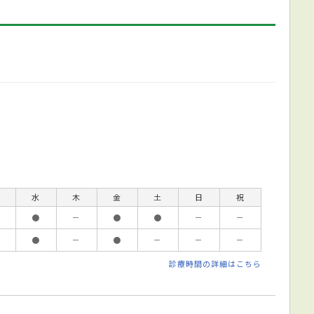
水
木
金
土
日
祝
●
－
●
●
－
－
●
－
●
－
－
－
診療時間の詳細はこちら