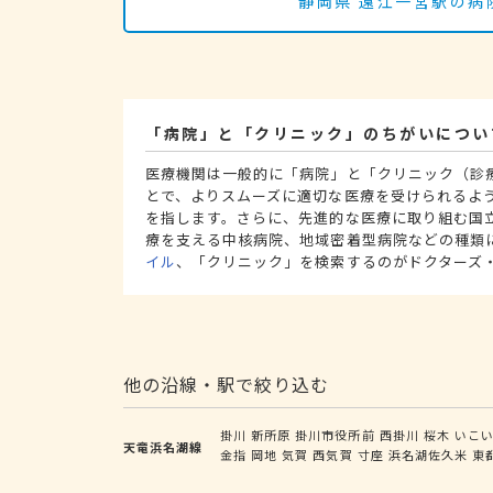
静岡県 遠江一宮駅の病
「病院」と「クリニック」のちがいについ
医療機関は一般的に「病院」と「クリニック（診
とで、よりスムーズに適切な医療を受けられるよ
を指します。さらに、先進的な医療に取り組む国
療を支える中核病院、地域密着型病院などの種類
イル
、「クリニック」を検索するのがドクターズ
他の沿線・駅で絞り込む
掛川
新所原
掛川市役所前
西掛川
桜木
いこ
天竜浜名湖線
金指
岡地
気賀
西気賀
寸座
浜名湖佐久米
東