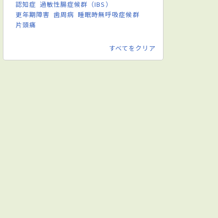
認知症
過敏性腸症候群（IBS）
更年期障害
歯周病
睡眠時無呼吸症候群
片頭痛
すべてをクリア