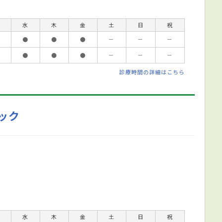
水
木
金
土
日
祝
●
●
●
－
－
－
●
●
●
－
－
－
診療時間の詳細はこちら
ック
水
木
金
土
日
祝