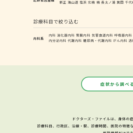
新正
海山道
塩浜
北楠
楠
長太ノ浦
箕田
千代
診療科目で絞り込む
内科
消化器内科
胃腸内科
気管食道内科
呼吸器内科
内科系
内分泌内科
代謝内科
糖尿病・代謝内科
がん内科
透
症状から調べ
ドクターズ・ファイルは、身体の
診療科目、行政区、沿線・駅、診療時間、医院の特徴
医院情報だけで