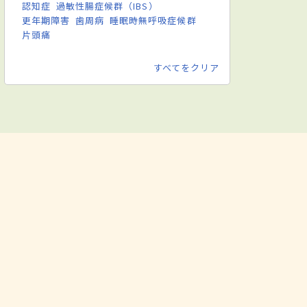
認知症
過敏性腸症候群（IBS）
更年期障害
歯周病
睡眠時無呼吸症候群
片頭痛
すべてをクリア