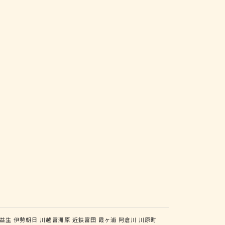
益生
伊勢朝日
川越富洲原
近鉄富田
霞ヶ浦
阿倉川
川原町