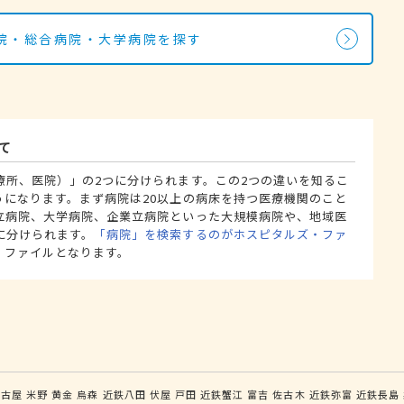
院・総合病院・大学病院を探す
て
療所、医院）」の2つに分けられます。この2つの違いを知るこ
うになります。まず病院は20以上の病床を持つ医療機関のこと
立病院、大学病院、企業立病院といった大規模病院や、地域医
に分けられます。
「病院」を検索するのがホスピタルズ・ファ
・ファイルとなります。
名古屋
米野
黄金
烏森
近鉄八田
伏屋
戸田
近鉄蟹江
富吉
佐古木
近鉄弥富
近鉄長島