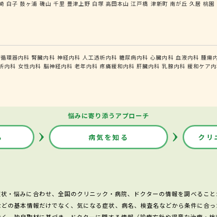
崎
白子
鼓ヶ浦
磯山
千里
豊津上野
白塚
高田本山
江戸橋
津新町
南が丘
久居
桃園
循環器内科
腎臓内科
神経内科
人工透析内科
糖尿病内科
心臓内科
血液内科
腫瘍
析内科
女性内科
脳神経内科
老年内科
疼痛緩和内科
肝臓内科
乳腺内科
緩和ケア内
悩みに寄り添うアプローチ
る
病気を知る
クリ
症状・悩みに合わせ、全国のクリニック・病院、ドクターの情報を調べること
などの基本情報だけでなく、気になる症状、病名、検査名などから条件に合っ
なく、独自取材に基づき、ドクターに関する情報（診療方針や得意な治療・検