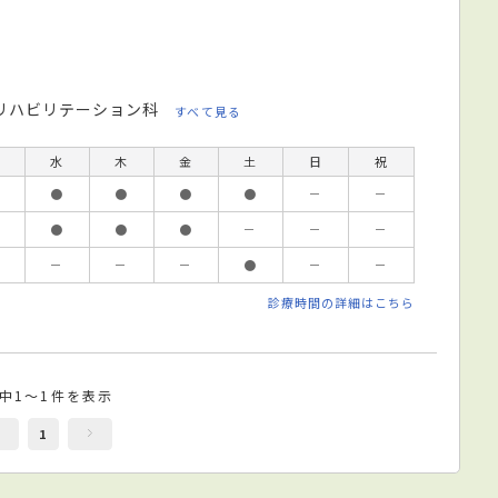
リハビリテーション科
すべて見る
水
木
金
土
日
祝
●
●
●
●
－
－
●
●
●
－
－
－
－
－
－
●
－
－
診療時間の詳細はこちら
件中1～1件を表示
1